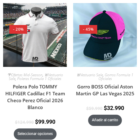
- 20%
- 45%
🌴Ofertas Mid-Season
,
🚨Vestuario
🚨Vestuario Sale
,
Gorros Formula 1
Sale
,
Poleras Formula 1 Oficiales
Oficiales
Polera Polo TOMMY
Gorro BOSS Oficial Aston
HILFIGER Cadillac F1 Team
Martin GP Las Vegas 2025
Checo Perez Oficial 2026
Blanco
$
32.990
$
59.990
Añadir al carrito
$
99.990
$
124.990
Seleccionar opciones