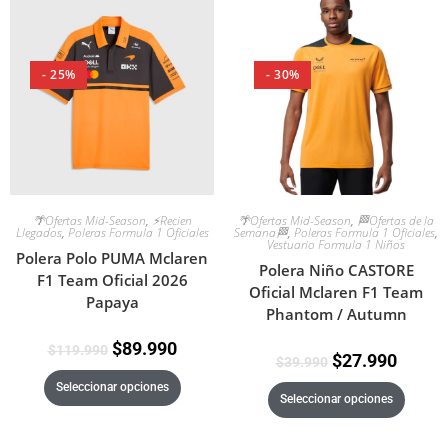
- 25%
- 30%
🌴Ofertas Mid-Season
,
⚡Recien
🌴Ofertas Mid-Season
,
🏁Ofertas de la
Llegados
,
Poleras Formula 1 Oficiales
Semana🏁
,
Poleras Formula 1 Oficiales
,
Vestuario Formula 1 Niños
Polera Polo PUMA Mclaren
Polera Niño CASTORE
F1 Team Oficial 2026
Oficial Mclaren F1 Team
Papaya
Phantom / Autumn
$
89.990
$
119.990
$
27.990
$
39.990
Seleccionar opciones
Seleccionar opciones