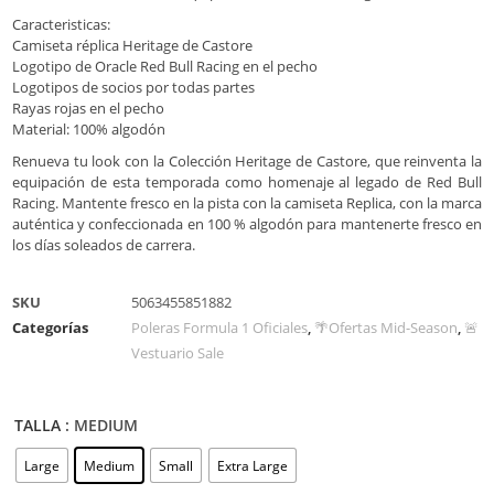
Caracteristicas:
Camiseta réplica Heritage de Castore
Logotipo de Oracle Red Bull Racing en el pecho
Logotipos de socios por todas partes
Rayas rojas en el pecho
Material: 100% algodón
Renueva tu look con la Colección Heritage de Castore, que reinventa la
equipación de esta temporada como homenaje al legado de Red Bull
Racing. Mantente fresco en la pista con la camiseta Replica, con la marca
auténtica y confeccionada en 100 % algodón para mantenerte fresco en
los días soleados de carrera.
SKU
5063455851882
Categorías
Poleras Formula 1 Oficiales
,
🌴Ofertas Mid-Season
,
🚨
Vestuario Sale
TALLA
: MEDIUM
Large
Medium
Small
Extra Large