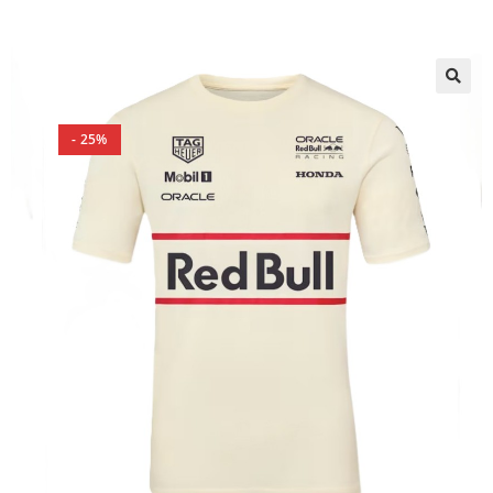
🔍
- 25%