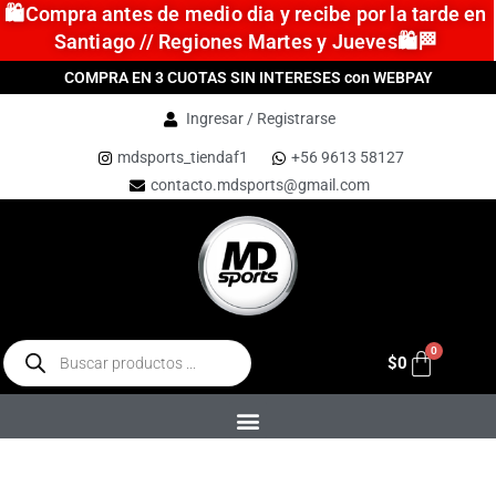
🛍️Compra antes de medio dia y recibe por la tarde en
Santiago // Regiones Martes y Jueves🛍️🏁
COMPRA EN 3 CUOTAS SIN INTERESES con WEBPAY
Ingresar / Registrarse
mdsports_tiendaf1
+56 9613 58127
contacto.mdsports@gmail.com
$
0