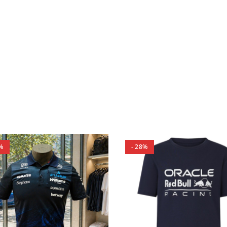
%
- 28%