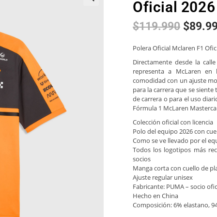
Oficial 202
🔍
$
119.990
$
89.9
Polera Oficial Mclaren F1 Ofi
Directamente desde la calle
representa a McLaren en 
comodidad con un ajuste mode
para la carrera que se siente
de carrera o para el uso diar
Fórmula 1 McLaren Masterca
Colección oficial con licencia
Polo del equipo 2026 con cue
Como se ve llevado por el equ
Todos los logotipos más re
socios
Manga corta con cuello de pl
Ajuste regular unisex
Fabricante: PUMA – socio ofic
Hecho en China
Composición: 6% elastano, 94