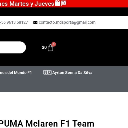
ones Martes y Jueves🛍️🏁
+56 9613 58127
contacto.mdsports@gmail.com
$
0
es del Mundo F1
🇧🇷 Ayrton Senna Da Silva
 PUMA Mclaren F1 Team