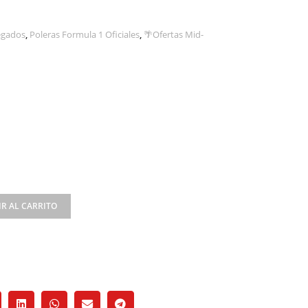
egados
,
Poleras Formula 1 Oficiales
,
🌴Ofertas Mid-
R AL CARRITO