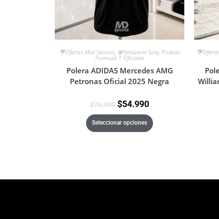
🌴Ofertas Mid-Season
,
🚨Vestuario Sale
,
Poleras
🌴Oferta
Formula 1 Oficiales
Polera ADIDAS Mercedes AMG
Pol
Petronas Oficial 2025 Negra
Willi
$
54.990
$
79.990
Seleccionar opciones