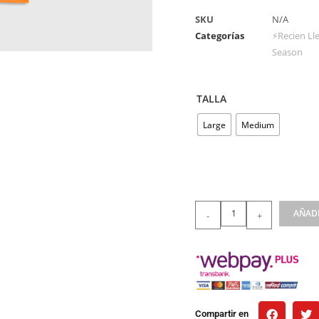
SKU
N/A
Categorías
⚡Recien Ll
Season
TALLA
Large
Medium
AÑADI
-
+
Compartir en