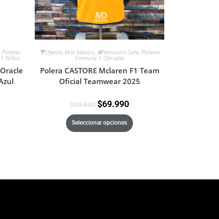
,
Poleras
🌴Ofertas Mid-Season
,
🚨Vestuario Sale
,
Poleras
 1 Niños
Formula 1 Oficiales
 Oracle
Polera CASTORE Mclaren F1 Team
Azul
Oficial Teamwear 2025
$
69.990
$
99.990
Seleccionar opciones