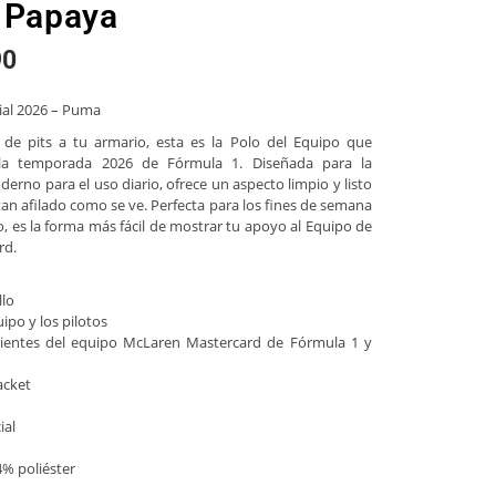
6 Papaya
90
cial 2026 – Puma
 de pits a tu armario, esta es la Polo del Equipo que
la temporada 2026 de Fórmula 1. Diseñada para la
rno para el uso diario, ofrece un aspecto limpio y listo
 tan afilado como se ve. Perfecta para los fines de semana
io, es la forma más fácil de mostrar tu apoyo al Equipo de
rd.
llo
ipo y los pilotos
cientes del equipo McLaren Mastercard de Fórmula 1 y
acket
ial
% poliéster