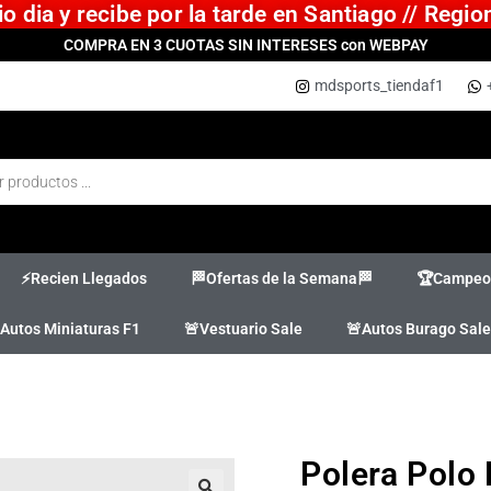
 dia y recibe por la tarde en Santiago // Regi
COMPRA EN 3 CUOTAS SIN INTERESES con WEBPAY
mdsports_tiendaf1
⚡Recien Llegados
🏁Ofertas de la Semana🏁
🏆Campeon
Autos Miniaturas F1
🚨Vestuario Sale
🚨Autos Burago Sale
Polera Polo