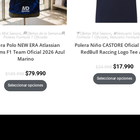
s Mid-Season
,
🏁Ofertas de la Semana🏁
,
🌴Ofertas Mid-Season
,
🚨Vestuario Sale
Poleras Formula 1 Oficiales
Formula 1 Oficiales
,
Vestuario Formula
era Polo NEW ERA Atlassian
Polera Niño CASTORE Oficial
ams F1 Team Oficial 2026 Azul
RedBull Raccing Logo Tee 
Marino
$
17.990
$
24.990
$
79.990
$
109.990
Seleccionar opciones
Seleccionar opciones