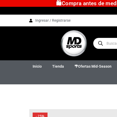
🛍️Compra antes de medio
Ingresar / Registrarse
Inicio
Tienda
🌴Ofertas Mid-Season
- 25%