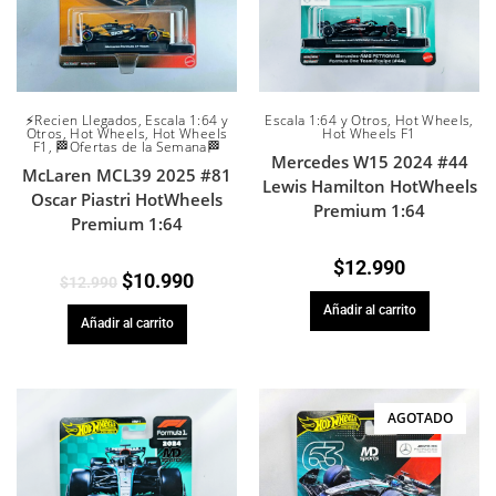
Escala 1:64 y Otros
,
Hot Wheels
,
⚡Recien Llegados
,
Escala 1:64 y
Hot Wheels F1
Otros
,
Hot Wheels
,
Hot Wheels
F1
,
🏁Ofertas de la Semana🏁
Mercedes W15 2024 #44
McLaren MCL39 2025 #81
Lewis Hamilton HotWheels
Oscar Piastri HotWheels
Premium 1:64
Premium 1:64
$
12.990
$
10.990
$
12.990
Añadir al carrito
Añadir al carrito
AGOTADO