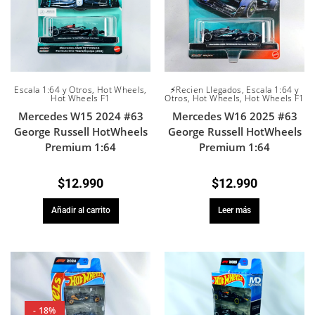
Escala 1:64 y Otros
,
Hot Wheels
,
⚡Recien Llegados
,
Escala 1:64 y
Hot Wheels F1
Otros
,
Hot Wheels
,
Hot Wheels F1
Mercedes W15 2024 #63
Mercedes W16 2025 #63
George Russell HotWheels
George Russell HotWheels
Premium 1:64
Premium 1:64
$
12.990
$
12.990
Añadir al carrito
Leer más
- 18%