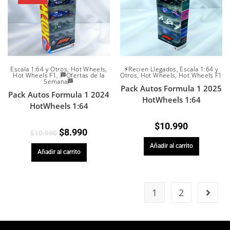
Escala 1:64 y Otros
,
Hot Wheels
,
⚡Recien Llegados
,
Escala 1:64 y
Hot Wheels F1
,
🏁Ofertas de la
Otros
,
Hot Wheels
,
Hot Wheels F1
Semana🏁
Pack Autos Formula 1 2025
Pack Autos Formula 1 2024
HotWheels 1:64
HotWheels 1:64
$
10.990
$
8.990
$
10.990
Añadir al carrito
Añadir al carrito
1
2