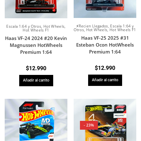
⚡Recien Llegados
,
Escala 1:64 y
Escala 1:64 y Otros
,
Hot Wheels
,
Otros
,
Hot Wheels
,
Hot Wheels F1
Hot Wheels F1
Haas VF-25 2025 #31
Haas VF-24 2024 #20 Kevin
Esteban Ocon HotWheels
Magnussen HotWheels
Premium 1:64
Premium 1:64
$
12.990
$
12.990
Añadir al carrito
Añadir al carrito
- 23%