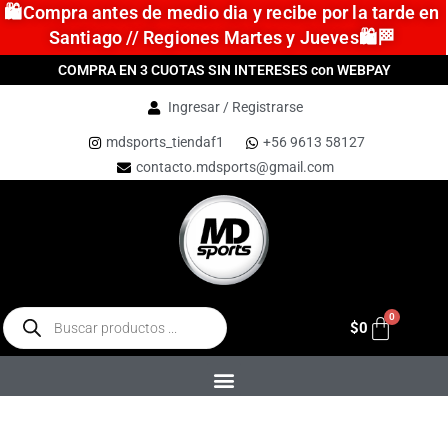
🛍️Compra antes de medio dia y recibe por la tarde en
Santiago // Regiones Martes y Jueves🛍️🏁
COMPRA EN 3 CUOTAS SIN INTERESES con WEBPAY
Ingresar / Registrarse
mdsports_tiendaf1
+56 9613 58127
contacto.mdsports@gmail.com
$
0