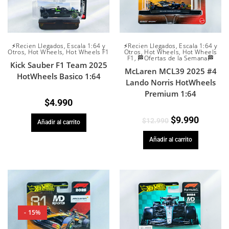
⚡Recien Llegados
,
Escala 1:64 y
⚡Recien Llegados
,
Escala 1:64 y
Otros
,
Hot Wheels
,
Hot Wheels F1
Otros
,
Hot Wheels
,
Hot Wheels
F1
,
🏁Ofertas de la Semana🏁
Kick Sauber F1 Team 2025
McLaren MCL39 2025 #4
HotWheels Basico 1:64
Lando Norris HotWheels
Premium 1:64
$
4.990
$
9.990
$
12.990
Añadir al carrito
Añadir al carrito
- 15%