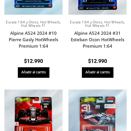
Escala 1:64 y Otros
,
Hot Wheels
,
Escala 1:64 y Otros
,
Hot Wheels
,
Hot Wheels F1
Hot Wheels F1
Alpine A524 2024 #10
Alpine A524 2024 #31
Pierre Gasly HotWheels
Esteban Ocon HotWheels
Premium 1:64
Premium 1:64
$
12.990
$
12.990
Añadir al carrito
Añadir al carrito