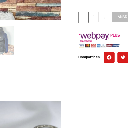
AÑADI
-
+
Compartir en