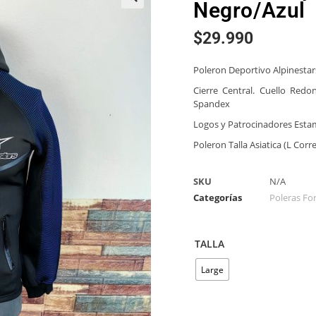
Negro/Azul
🔍
$
29.990
Poleron Deportivo Alpinestar
Cierre Central. Cuello Red
Spandex
Logos y Patrocinadores Est
Poleron Talla Asiatica (L Co
SKU
N/A
Categorías
Poleras Fo
TALLA
Large