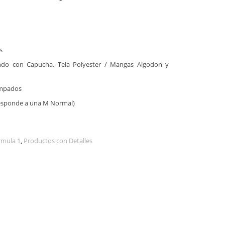
s
ondo con Capucha. Tela Polyester / Mangas Algodon y
ampados
rresponde a una M Normal)
rmula 1
,
Productos con Detalles