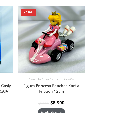
- 10%
Mario Kart
,
Productos con Detalles
Figura Princesa Peaches Kart a
 Gasly
Fricción 12cm
CAJA
$
8.990
$
9.990
Añadir al carrito