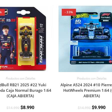
%
- 33%
Productos con Detalles
Productos con Detalles
dBull RB21 2025 #22 Yuki
Alpine A524 2024 #10 Pierre
da Caja Normal Burago 1:64
HotWheels Premium 1:64 (
(CAJA ABIERTA)
ABIERTA)
$
8.990
$
9.990
$
14.990
$
14.990