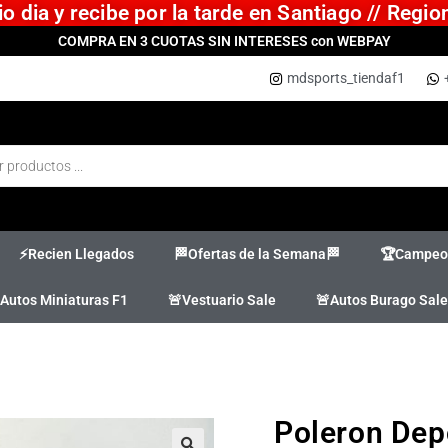
 dia y recibe por la tarde en Santiago // Regi
COMPRA EN 3 CUOTAS SIN INTERESES con WEBPAY
mdsports_tiendaf1
⚡Recien Llegados
🏁Ofertas de la Semana🏁
🏆Campeon
Autos Miniaturas F1
🚨Vestuario Sale
🚨Autos Burago Sale
Poleron Dep