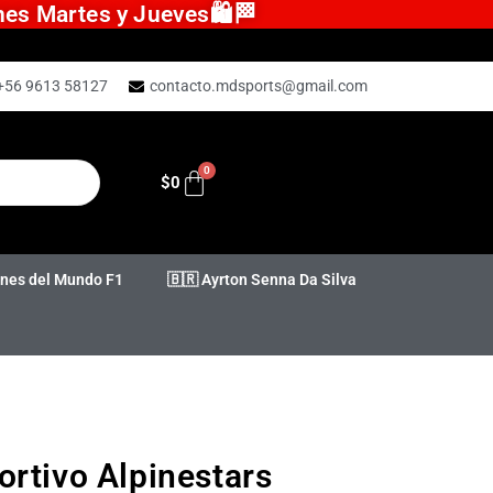
ones Martes y Jueves🛍️🏁
+56 9613 58127
contacto.mdsports@gmail.com
$
0
es del Mundo F1
🇧🇷 Ayrton Senna Da Silva
ortivo Alpinestars