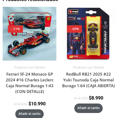
- 31%
- 40%
Productos con Detalles
Productos con Detalles
RedBull RB21 2025 #22
Ferrari SF-24 Monaco GP
Yuki Tsunoda Caja Normal
2024 #16 Charles Leclerc
Burago 1:64 (CAJA ABIERTA)
Caja Normal Burago 1:43
(CON DETALLE)
$
8.990
$
14.990
$
10.990
$
15.990
Añadir al carrito
Añadir al carrito