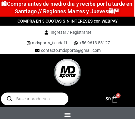
🛍️Compra antes de medio dia y recibe por la tarde en
Santiago // Regiones Martes y Jueves🛍️🏁
COMPRA EN 3 CUOTAS SIN INTERESES con WEBPAY
Ingresar / Registrarse
mdsports_tiendaf1
+56 9613 58127
contacto.mdsports@gmail.com
$
0