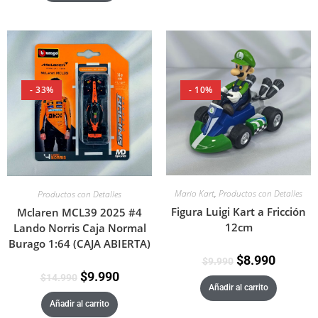
- 33%
- 10%
Mario Kart
,
Productos con Detalles
Productos con Detalles
Figura Luigi Kart a Fricción
Mclaren MCL39 2025 #4
12cm
Lando Norris Caja Normal
Burago 1:64 (CAJA ABIERTA)
$
8.990
$
9.990
$
9.990
$
14.990
Añadir al carrito
Añadir al carrito