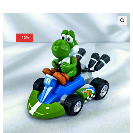
🔍
- 10%