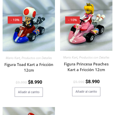
- 10%
- 10%
Mario Kart
,
Productos con Detalles
Mario Kart
,
Productos con Detalles
Figura Princesa Peaches
Figura Toad Kart a Fricción
Kart a Fricción 12cm
12cm
$
8.990
$
8.990
$
9.990
$
9.990
Añadir al carrito
Añadir al carrito