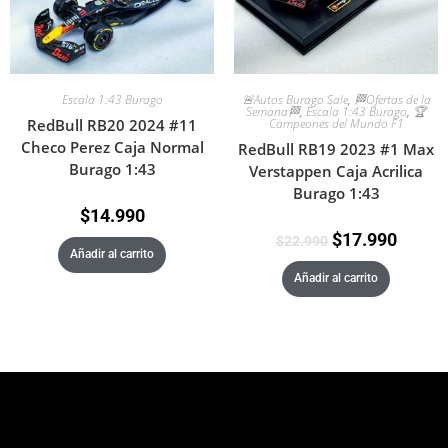
Escala 1:43 Burago
🚨Autos Burago Sale
,
🏁Ofertas de la
Semana🏁
,
Escala 1:43 Burago
,
🏆
RedBull RB20 2024 #11
Campeones del Mundo F1
Checo Perez Caja Normal
RedBull RB19 2023 #1 Max
Burago 1:43
Verstappen Caja Acrilica
Burago 1:43
$
14.990
$
17.990
$
22.990
Añadir al carrito
Añadir al carrito