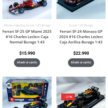
Escala 1:43 Burago
⚡Recien Llegados
,
Escala 1:43 Burago
Ferrari SF-24 Monaco GP
Ferrari SF-25 GP Miami 2025
2024 #16 Charles Leclerc
#16 Charles Leclerc Caja
Caja Acrilica Burago 1:43
Normal Burago 1:43
$
22.990
$
15.990
Añadir al carrito
Añadir al carrito
- 21%