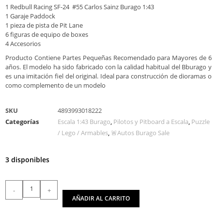
1 Redbull Racing SF-24 #55 Carlos Sainz Burago 1:43
1 Garaje Paddock
1 pieza de pista de Pit Lane
6 figuras de equipo de boxes
4 Accesorios
Producto Contiene Partes Pequeñas Recomendado para Mayores de 6
años. El modelo ha sido fabricado con la calidad habitual del Bburago y
es una imitación fiel del original. Ideal para construcción de dioramas o
como complemento de un modelo
SKU
4893993018222
Categorías
Escala 1:43 Burago
,
Pilotos y Pitboard a Escala
,
Puzzle
/ Lego / Armables
,
🚨Autos Burago Sale
3 disponibles
-
+
AÑADIR AL CARRITO