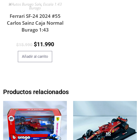
🚨Autos Burago Sale
,
Escala 1:43
Burago
Ferrari SF-24 2024 #55
Carlos Sainz Caja Normal
Burago 1:43
$
11.990
$
15.990
Añadir al carrito
Productos relacionados