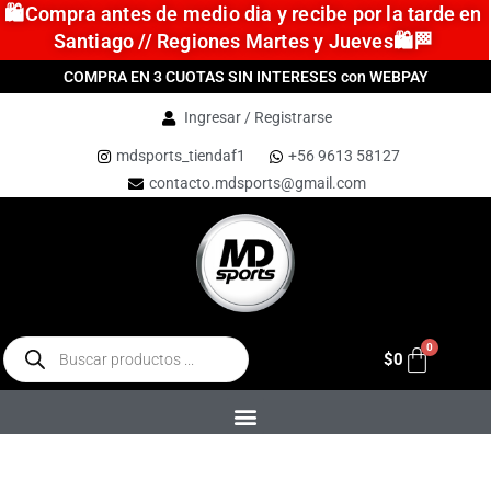
🛍️Compra antes de medio dia y recibe por la tarde en
Santiago // Regiones Martes y Jueves🛍️🏁
COMPRA EN 3 CUOTAS SIN INTERESES con WEBPAY
Ingresar / Registrarse
mdsports_tiendaf1
+56 9613 58127
contacto.mdsports@gmail.com
$
0