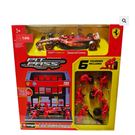
🔍
- 14%