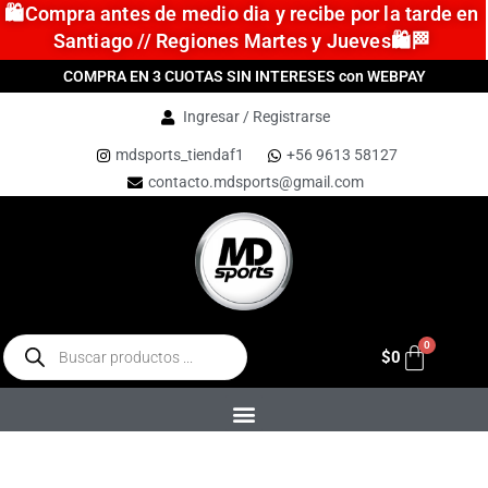
🛍️Compra antes de medio dia y recibe por la tarde en
Santiago // Regiones Martes y Jueves🛍️🏁
COMPRA EN 3 CUOTAS SIN INTERESES con WEBPAY
Ingresar / Registrarse
mdsports_tiendaf1
+56 9613 58127
contacto.mdsports@gmail.com
$
0