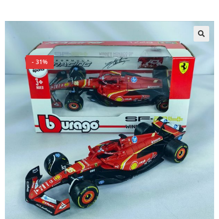
🔍
- 31%