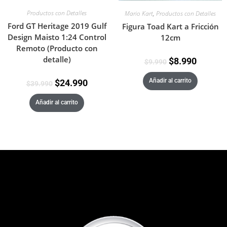
Productos con Detalles
Mario Kart
,
Productos con Detalles
Ford GT Heritage 2019 Gulf
Figura Toad Kart a Fricción
Design Maisto 1:24 Control
12cm
Remoto (Producto con
detalle)
$
8.990
$
9.990
Añadir al carrito
$
24.990
$
39.990
Añadir al carrito