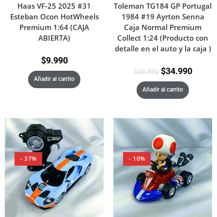
Haas VF-25 2025 #31
Toleman TG184 GP Portugal
Esteban Ocon HotWheels
1984 #19 Ayrton Senna
Premium 1:64 (CAJA
Caja Normal Premium
ABIERTA)
Collect 1:24 (Producto con
detalle en el auto y la caja )
$
9.990
$
34.990
$
49.990
Añadir al carrito
Añadir al carrito
- 37%
- 10%