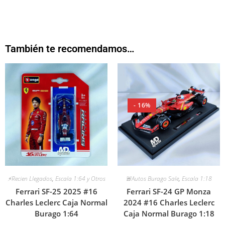
También te recomendamos…
- 16%
⚡Recien Llegados
,
Escala 1:64 y Otros
🚨Autos Burago Sale
,
Escala 1:18
Ferrari SF-25 2025 #16
Ferrari SF-24 GP Monza
Charles Leclerc Caja Normal
2024 #16 Charles Leclerc
Burago 1:64
Caja Normal Burago 1:18