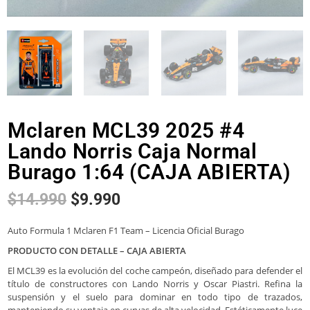
Mclaren MCL39 2025 #4
Lando Norris Caja Normal
Burago 1:64 (CAJA ABIERTA)
$
14.990
$
9.990
Auto Formula 1 Mclaren F1 Team – Licencia Oficial Burago
PRODUCTO CON DETALLE – CAJA ABIERTA
El MCL39 es la evolución del coche campeón, diseñado para defender el
título de constructores con Lando Norris y Oscar Piastri. Refina la
suspensión y el suelo para dominar en todo tipo de trazados,
manteniendo su ventaja en curvas de alta velocidad. Estéticamente luce