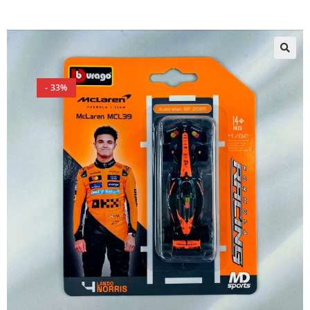
🔍
- 33%