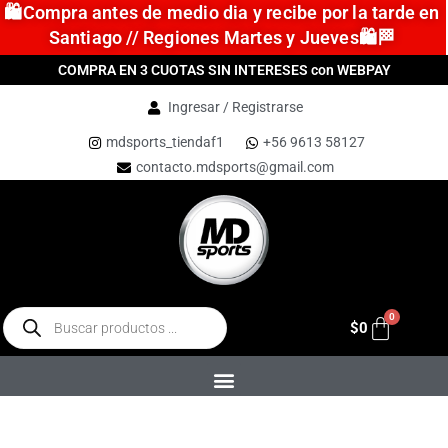
🛍️Compra antes de medio dia y recibe por la tarde en
Santiago // Regiones Martes y Jueves🛍️🏁
COMPRA EN 3 CUOTAS SIN INTERESES con WEBPAY
Ingresar / Registrarse
mdsports_tiendaf1
+56 9613 58127
contacto.mdsports@gmail.com
$
0