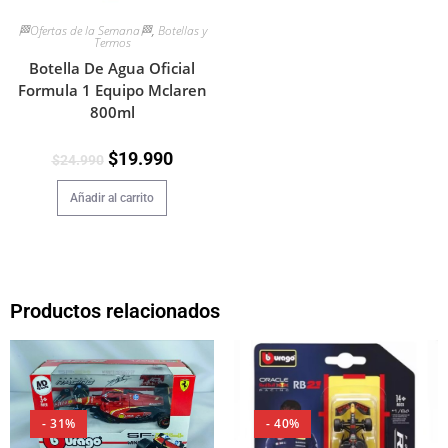
🏁Ofertas de la Semana🏁
,
Botellas y
Termos
Botella De Agua Oficial
Formula 1 Equipo Mclaren
800ml
$
19.990
$
24.990
Añadir al carrito
Productos relacionados
- 31%
- 40%