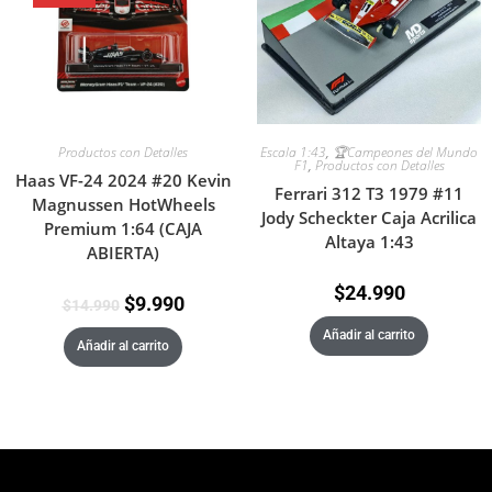
Productos con Detalles
Escala 1:43
,
🏆Campeones del Mundo
F1
,
Productos con Detalles
Haas VF-24 2024 #20 Kevin
Ferrari 312 T3 1979 #11
Magnussen HotWheels
Jody Scheckter Caja Acrilica
Premium 1:64 (CAJA
Altaya 1:43
ABIERTA)
$
24.990
$
9.990
$
14.990
Añadir al carrito
Añadir al carrito