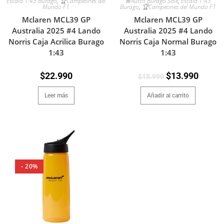
Escala 1:43 Burago
,
🏆Campeones del
🚨Autos Burago Sale
,
Escala 1:43
Mundo F1
Burago
,
🏆Campeones del Mundo F1
Mclaren MCL39 GP
Mclaren MCL39 GP
Australia 2025 #4 Lando
Australia 2025 #4 Lando
Norris Caja Acrilica Burago
Norris Caja Normal Burago
1:43
1:43
$
22.990
$
13.990
$
15.990
Leer más
Añadir al carrito
- 20%