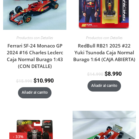
Productos con Detalles
Productos con Detalles
RedBull RB21 2025 #22
Ferrari SF-24 Monaco GP
Yuki Tsunoda Caja Normal
2024 #16 Charles Leclerc
Burago 1:64 (CAJA ABIERTA)
Caja Normal Burago 1:43
(CON DETALLE)
$
8.990
$
14.990
$
10.990
$
15.990
Añadir al carrito
Añadir al carrito
- 33%