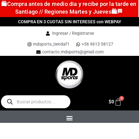
🛍️Compra antes de medio dia y recibe por la tarde en
Santiago // Regiones Martes y Jueves🛍️🏁
COMPRA EN 3 CUOTAS SIN INTERESES con WEBPAY
Ingresar / Registrarse
mdsports_tiendaf1
+56 9613 58127
contacto.mdsports@gmail.com
$
0