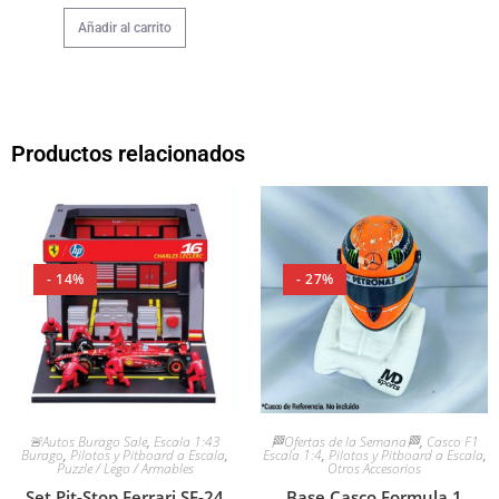
Añadir al carrito
Productos relacionados
- 14%
- 27%
🚨Autos Burago Sale
,
Escala 1:43
🏁Ofertas de la Semana🏁
,
Casco F1
Burago
,
Pilotos y Pitboard a Escala
,
Escala 1:4
,
Pilotos y Pitboard a Escala
,
Puzzle / Lego / Armables
Otros Accesorios
Set Pit-Stop Ferrari SF-24
Base Casco Formula 1