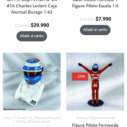
#16 Charles Leclerc Caja
Figura Piloto Escala 1:4
Normal Burago 1:43
$
7.990
$
10.990
$
29.990
$
34.990
Añadir al carrito
Añadir al carrito
- 25%
Casco F1 Escala 1:5
,
Pilotos y Pitboard
Pilotos y Pitboard a Escala
a Escala
,
Otros Accesorios
Figura Piloto Fernando