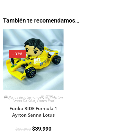
También te recomendamos…
- 33%
🏁Ofertas de la Semana🏁
,
🇧🇷 Ayrton
Senna Da Silva
,
Funko Pop
Funko RIDE Formula 1
Ayrton Senna Lotus
$
39.990
$
59.990