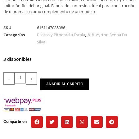
imitación fiel del original. Fabricado con resina. Ideal para construcción
de dioramas o como complemento de un modelo
SKU
6151147085086
Categorías
Pilotos y Pitboard a Escala
,
🇧🇷 Ayrton Senna Da
Silva
3 disponibles
-
+
AÑADIR AL CARRITO
Compartir en