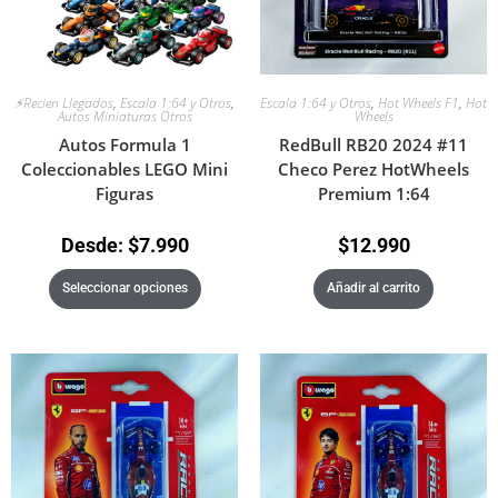
⚡Recien Llegados
,
Escala 1:64 y Otros
,
Escala 1:64 y Otros
,
Hot Wheels F1
,
Hot
Autos Miniaturas Otros
Wheels
Autos Formula 1
RedBull RB20 2024 #11
Coleccionables LEGO Mini
Checo Perez HotWheels
Figuras
Premium 1:64
Desde:
$
7.990
$
12.990
Seleccionar opciones
Añadir al carrito