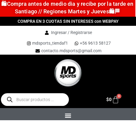
🛍️Compra antes de medio dia y recibe por la tarde en
Santiago // Regiones Martes y Jueves🛍️🏁
COMPRA EN 3 CUOTAS SIN INTERESES con WEBPAY
Ingresar / Registrarse
mdsports_tiendaf1
+56 9613 58127
contacto.mdsports@gmail.com
$
0