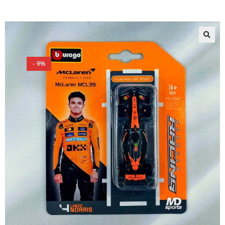
🔍
- 9%