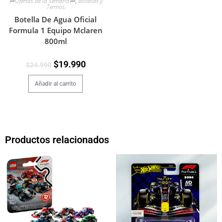
🏁Ofertas de la Semana🏁
,
Botellas y
Termos
Botella De Agua Oficial
Formula 1 Equipo Mclaren
800ml
$
19.990
$
24.990
Añadir al carrito
Productos relacionados