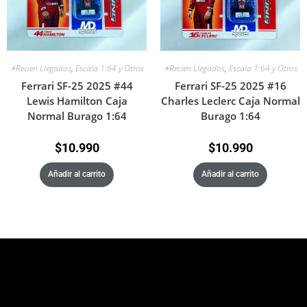
⚡Recien Llegados
,
Escala 1:64 y Otros
⚡Recien Llegados
,
Escala 1:64 y Otros
Ferrari SF-25 2025 #44
Ferrari SF-25 2025 #16
Lewis Hamilton Caja
Charles Leclerc Caja Normal
Normal Burago 1:64
Burago 1:64
$
10.990
$
10.990
Añadir al carrito
Añadir al carrito