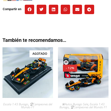
Compartir en
También te recomendamos…
AGOTADO
- 12%
Escala 1:43 Burago
,
🏆Campeones del
🚨Autos Burago Sale
,
Escala 1:43
Mundo F1
Burago
,
🏆Campeones del Mundo F1