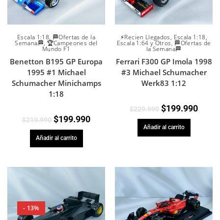
Escala 1:18
,
🏁Ofertas de la
⚡Recien Llegados
,
Escala 1:18
,
Semana🏁
,
🏆Campeones del
Escala 1:64 y Otros
,
🏁Ofertas de
Mundo F1
la Semana🏁
Benetton B195 GP Europa
Ferrari F300 GP Imola 1998
1995 #1 Michael
#3 Michael Schumacher
Schumacher Minichamps
Werk83 1:12
1:18
$
199.990
$
229.990
$
199.990
$
219.990
Añadir al carrito
Añadir al carrito
- 13%