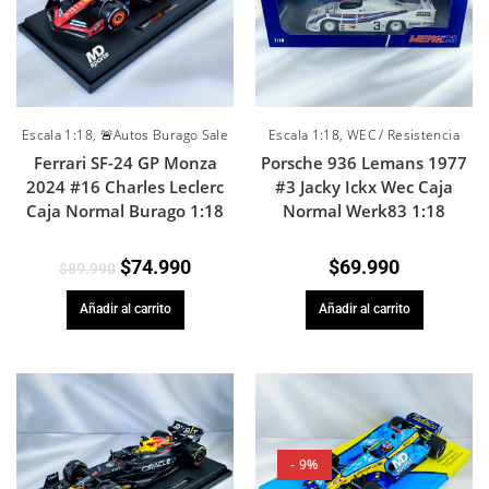
Escala 1:18
,
🚨Autos Burago Sale
Escala 1:18
,
WEC / Resistencia
Ferrari SF-24 GP Monza
Porsche 936 Lemans 1977
2024 #16 Charles Leclerc
#3 Jacky Ickx Wec Caja
Caja Normal Burago 1:18
Normal Werk83 1:18
$
74.990
$
69.990
$
89.990
Añadir al carrito
Añadir al carrito
- 9%