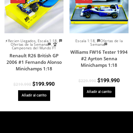
⚡Recien Llegados
,
Escala 1:18
,
🏁
Escala 1:18
,
🏁Ofertas de la
Ofertas de la Semana🏁
,
🏆
Semana🏁
Campeones del Mundo F1
Williams FW16 Tester 1994
Renault R26 British GP
#2 Ayrton Senna
2006 #1 Fernando Alonso
Minichamps 1:18
Minichamps 1:18
$
199.990
$
229.990
$
199.990
$
219.990
Añadir al carrito
Añadir al carrito