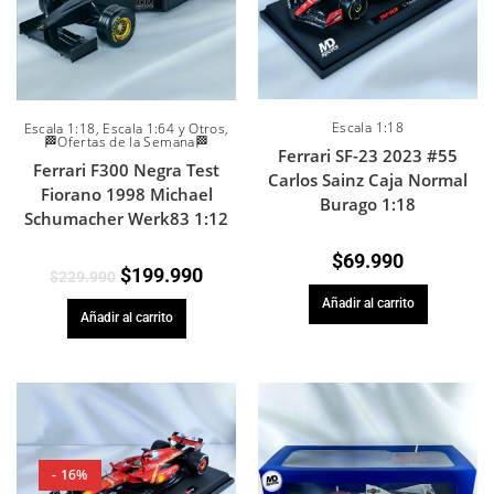
Escala 1:18
Escala 1:18
,
Escala 1:64 y Otros
,
🏁Ofertas de la Semana🏁
Ferrari SF-23 2023 #55
Ferrari F300 Negra Test
Carlos Sainz Caja Normal
Fiorano 1998 Michael
Burago 1:18
Schumacher Werk83 1:12
$
69.990
$
199.990
$
229.990
Añadir al carrito
Añadir al carrito
- 16%