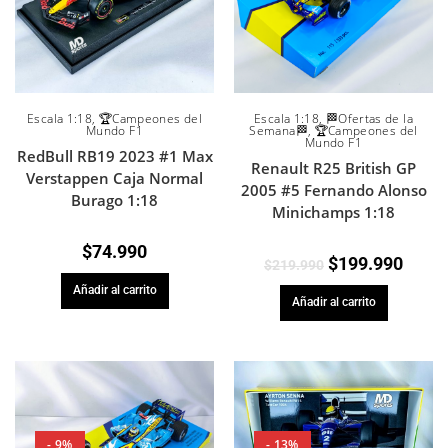
Escala 1:18
,
🏆Campeones del
Escala 1:18
,
🏁Ofertas de la
Mundo F1
Semana🏁
,
🏆Campeones del
Mundo F1
RedBull RB19 2023 #1 Max
Renault R25 British GP
Verstappen Caja Normal
2005 #5 Fernando Alonso
Burago 1:18
Minichamps 1:18
$
74.990
$
199.990
$
219.990
Añadir al carrito
Añadir al carrito
- 9%
- 13%