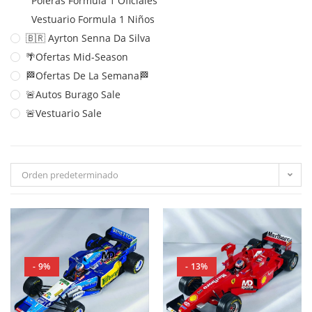
Poleras Formula 1 Oficiales
Vestuario Formula 1 Niños
🇧🇷 Ayrton Senna Da Silva
🌴Ofertas Mid-Season
🏁Ofertas De La Semana🏁
🚨Autos Burago Sale
🚨Vestuario Sale
Orden predeterminado
- 9%
- 13%