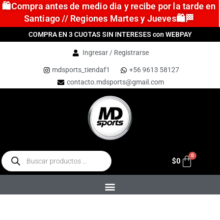
🛍️Compra antes de medio dia y recibe por la tarde en
Santiago // Regiones Martes y Jueves🛍️🏁
COMPRA EN 3 CUOTAS SIN INTERESES con WEBPAY
Ingresar / Registrarse
mdsports_tiendaf1
+56 9613 58127
contacto.mdsports@gmail.com
$
0