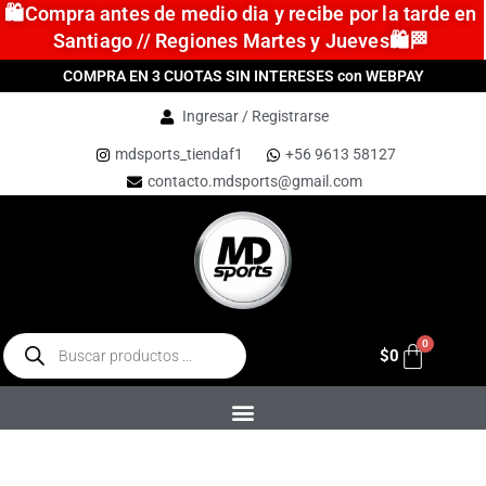
🛍️Compra antes de medio dia y recibe por la tarde en
Santiago // Regiones Martes y Jueves🛍️🏁
COMPRA EN 3 CUOTAS SIN INTERESES con WEBPAY
Ingresar / Registrarse
mdsports_tiendaf1
+56 9613 58127
contacto.mdsports@gmail.com
$
0