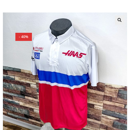
🔍
- 40%