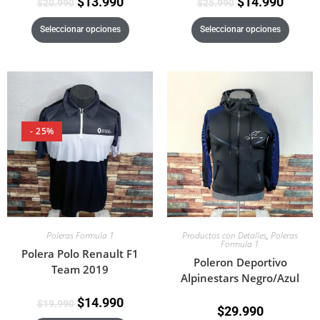
$
13.990
$
14.990
$
20.990
$
25.990
Seleccionar opciones
Seleccionar opciones
- 25%
Productos con Detalles
,
Poleras
Poleras Formula 1
Formula 1
Polera Polo Renault F1
Poleron Deportivo
Team 2019
Alpinestars Negro/Azul
$
14.990
$
19.990
$
29.990