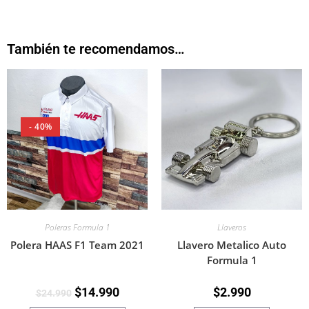
También te recomendamos…
- 40%
Llaveros
Poleras Formula 1
Llavero Metalico Auto
Polera HAAS F1 Team 2021
Formula 1
$
2.990
$
14.990
$
24.990