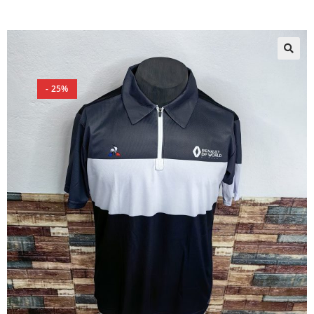
🔍
- 25%