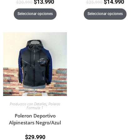
$
13.990
$
14.990
$
20.990
$
25.990
Seleccionar opciones
Seleccionar opciones
Productos con Detalles
,
Poleras
Formula 1
Poleron Deportivo
Alpinestars Negro/Azul
$
29.990