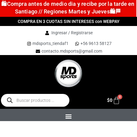
🛍️Compra antes de medio dia y recibe por la tarde en
Santiago // Regiones Martes y Jueves🛍️🏁
COMPRA EN 3 CUOTAS SIN INTERESES con WEBPAY
Ingresar / Registrarse
mdsports_tiendaf1
+56 9613 58127
contacto.mdsports@gmail.com
$
0