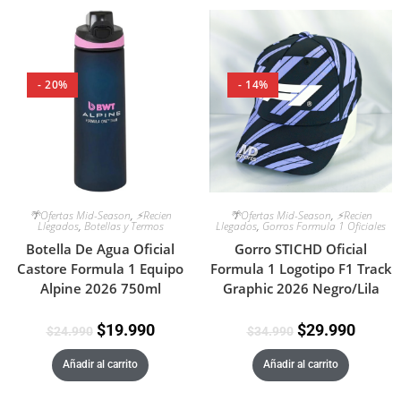
- 20%
- 14%
🌴Ofertas Mid-Season
,
⚡Recien
🌴Ofertas Mid-Season
,
⚡Recien
Llegados
,
Botellas y Termos
Llegados
,
Gorros Formula 1 Oficiales
Botella De Agua Oficial
Gorro STICHD Oficial
Castore Formula 1 Equipo
Formula 1 Logotipo F1 Track
Alpine 2026 750ml
Graphic 2026 Negro/Lila
$
19.990
$
29.990
$
24.990
$
34.990
Añadir al carrito
Añadir al carrito