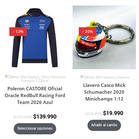
- 12%
- 20%
🌴Ofertas Mid-Season
,
Otros Vestuario
🌴Ofertas Mid-Season
,
Llaveros
Formula 1 Oficial
Llavero Casco Mick
Poleron CASTORE Oficial
Schumacher 2020
Oracle RedBull Racing Ford
Minichamps 1:12
Team 2026 Azul
$
19.990
$
24.990
$
139.990
$
159.990
Añadir al carrito
Seleccionar opciones