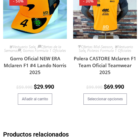
- 50%
- 30%
🌴Ofertas Mid-Season
,
🚨Vestuario
🚨Vestuario Sale
,
🏁Ofertas de la
Sale
,
Poleras Formula 1 Oficiales
Semana🏁
,
Gorros Formula 1 Oficiales
Polera CASTORE Mclaren F1
Gorro Oficial NEW ERA
Team Oficial Teamwear
Mclaren F1 #4 Lando Norris
2025
2025
$
69.990
$
29.990
$
99.990
$
59.990
Seleccionar opciones
Añadir al carrito
Productos relacionados