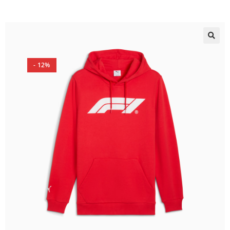
🔍
- 12%