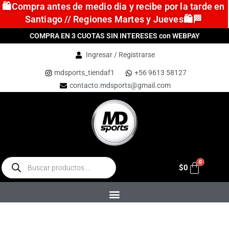
🛍️Compra antes de medio dia y recibe por la tarde en
Santiago // Regiones Martes y Jueves🛍️🏁
COMPRA EN 3 CUOTAS SIN INTERESES con WEBPAY
Ingresar / Registrarse
mdsports_tiendaf1
+56 9613 58127
contacto.mdsports@gmail.com
$
0