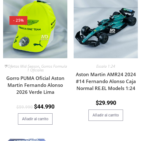
- 25%
🌴Ofertas Mid-Season
,
Gorros Formula
Escala 1:24
1 Oficiales
Aston Martin AMR24 2024
Gorro PUMA Oficial Aston
#14 Fernando Alonso Caja
Martin Fernando Alonso
Normal RE.EL Models 1:24
2026 Verde Lima
$
29.990
$
44.990
$
59.990
Añadir al carrito
Añadir al carrito