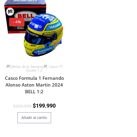
- 4%
🏁Ofertas de la Semana🏁
,
Casco F1
Escala 1:2
Casco Formula 1 Fernando
Alonso Aston Martin 2024
BELL 1:2
$
199.990
$
209.990
Añadir al carrito