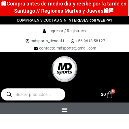
🛍️Compra antes de medio dia y recibe por la tarde en
Santiago // Regiones Martes y Jueves🛍️🏁
COMPRA EN 3 CUOTAS SIN INTERESES con WEBPAY
Ingresar / Registrarse
mdsports_tiendaf1
+56 9613 58127
contacto.mdsports@gmail.com
$
0