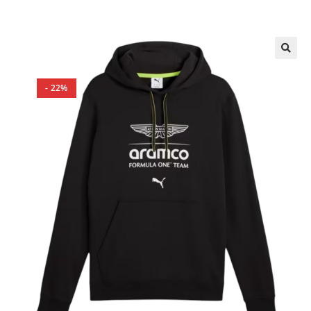
🔍
- 22%