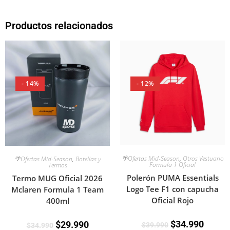
Productos relacionados
- 14%
- 12%
🌴Ofertas Mid-Season
,
Otros Vestuario
🌴Ofertas Mid-Season
,
Botellas y
Formula 1 Oficial
Termos
Polerón PUMA Essentials
Termo MUG Oficial 2026
Logo Tee F1 con capucha
Mclaren Formula 1 Team
Oficial Rojo
400ml
$
34.990
$
29.990
$
39.990
$
34.990