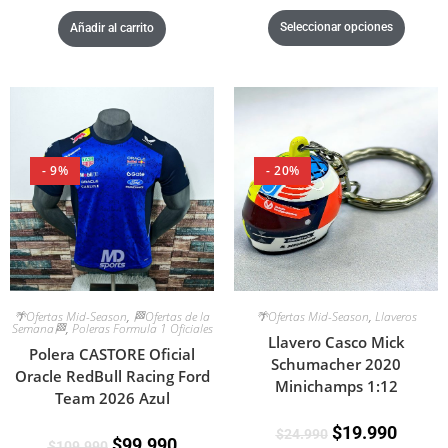
Seleccionar opciones
Añadir al carrito
- 9%
- 20%
🌴Ofertas Mid-Season
,
🏁Ofertas de la
🌴Ofertas Mid-Season
,
Llaveros
Semana🏁
,
Poleras Formula 1 Oficiales
Llavero Casco Mick
Polera CASTORE Oficial
Schumacher 2020
Oracle RedBull Racing Ford
Minichamps 1:12
Team 2026 Azul
$
19.990
$
24.990
$
99.990
$
109.990