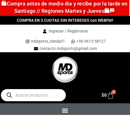
🛍️Compra antes de medio dia y recibe por la tarde en
Santiago // Regiones Martes y Jueves🛍️🏁
COMPRA EN 3 CUOTAS SIN INTERESES con WEBPAY
Ingresar / Registrarse
mdsports_tiendaf1
+56 9613 58127
contacto.mdsports@gmail.com
$
0