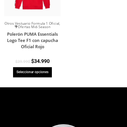
Otros Vestuario Formula 1 Oficial
,
🌴Ofertas Mid-Season
Polerón PUMA Essentials
Logo Tee F1 con capucha
Oficial Rojo
$
34.990
$
39.990
Seleccionar opciones