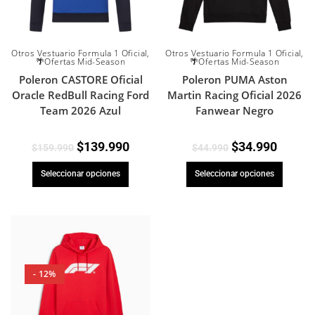
Otros Vestuario Formula 1 Oficial
,
Otros Vestuario Formula 1 Oficial
,
🌴Ofertas Mid-Season
🌴Ofertas Mid-Season
Poleron CASTORE Oficial
Poleron PUMA Aston
Oracle RedBull Racing Ford
Martin Racing Oficial 2026
Team 2026 Azul
Fanwear Negro
$
139.990
$
34.990
$
159.990
$
44.990
Seleccionar opciones
Seleccionar opciones
- 12%