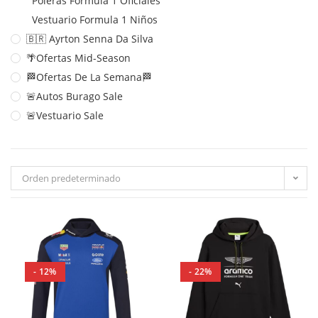
Poleras Formula 1 Oficiales
Vestuario Formula 1 Niños
🇧🇷 Ayrton Senna Da Silva
🌴Ofertas Mid-Season
🏁Ofertas De La Semana🏁
🚨Autos Burago Sale
🚨Vestuario Sale
Orden predeterminado
- 12%
- 22%