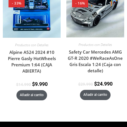
- 33%
- 16%
Productos con Detalles
Productos con Detalles
Safety Car Mercedes AMG
Alpine A524 2024 #10
GT-R 2020 #WeRaceAsOne
Pierre Gasly HotWheels
Gris Escala 1:24 (Caja con
Premium 1:64 (CAJA
detalle)
ABIERTA)
$
24.990
$
9.990
$
29.990
$
14.990
Añadir al carrito
Añadir al carrito