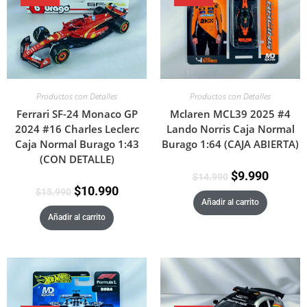
Productos con Detalles
Productos con Detalles
Ferrari SF-24 Monaco GP
Mclaren MCL39 2025 #4
2024 #16 Charles Leclerc
Lando Norris Caja Normal
Caja Normal Burago 1:43
Burago 1:64 (CAJA ABIERTA)
(CON DETALLE)
$
9.990
$
14.990
$
10.990
$
15.990
Añadir al carrito
Añadir al carrito