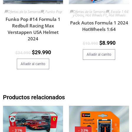
🏁Ofertas de la Semana🏁
,
Funko Pop
🏁Ofertas de la Semana🏁
,
Escala 1:64
y Otros
,
Hot Wheels F1
,
Hot Wheels
Funko Pop #14 Formula 1
Pack Autos Formula 1 2024
Redbull Racing Max
HotWheels 1:64
Verstappen USA Helmet
2024
$
8.990
$
10.990
$
29.990
$
34.990
Añadir al carrito
Añadir al carrito
Productos relacionados
- 31%
- 33%