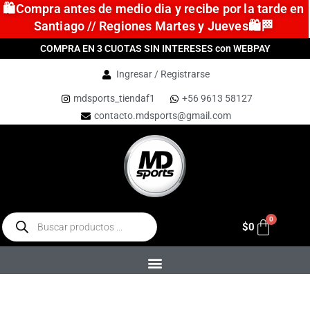
🛍️Compra antes de medio dia y recibe por la tarde en
Santiago // Regiones Martes y Jueves🛍️🏁
COMPRA EN 3 CUOTAS SIN INTERESES con WEBPAY
Ingresar / Registrarse
mdsports_tiendaf1
+56 9613 58127
contacto.mdsports@gmail.com
$
0