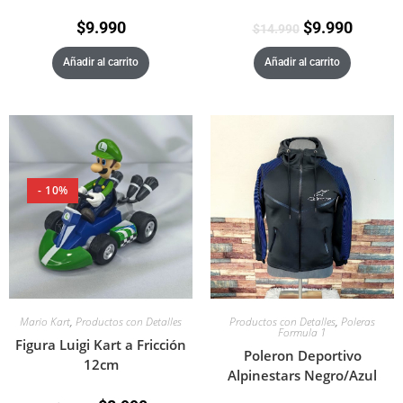
$
9.990
$
9.990
$
14.990
Añadir al carrito
Añadir al carrito
- 10%
Productos con Detalles
,
Poleras
Mario Kart
,
Productos con Detalles
Formula 1
Figura Luigi Kart a Fricción
Poleron Deportivo
12cm
Alpinestars Negro/Azul