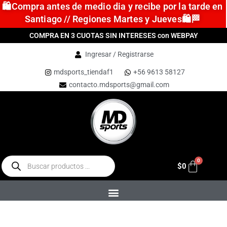
🛍️Compra antes de medio dia y recibe por la tarde en
Santiago // Regiones Martes y Jueves🛍️🏁
COMPRA EN 3 CUOTAS SIN INTERESES con WEBPAY
Ingresar / Registrarse
mdsports_tiendaf1
+56 9613 58127
contacto.mdsports@gmail.com
$
0