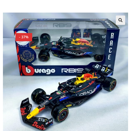
🔍
- 37%