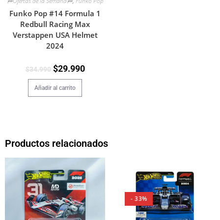
🏁Ofertas de la Semana🏁
,
Funko Pop
Funko Pop #14 Formula 1
Redbull Racing Max
Verstappen USA Helmet
2024
$
29.990
$
34.990
Añadir al carrito
Productos relacionados
- 33%