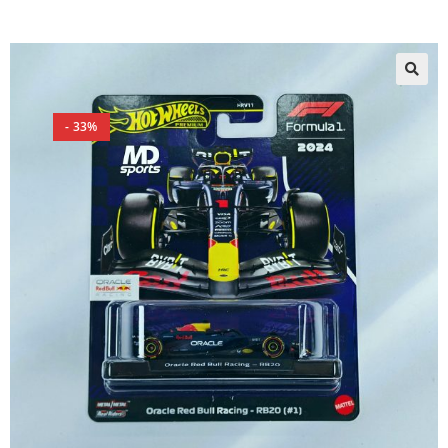
🔍
- 33%