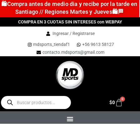
🛍️Compra antes de medio dia y recibe por la tarde en
Santiago // Regiones Martes y Jueves🛍️🏁
COMPRA EN 3 CUOTAS SIN INTERESES con WEBPAY
Ingresar / Registrarse
mdsports_tiendaf1
+56 9613 58127
contacto.mdsports@gmail.com
$
0