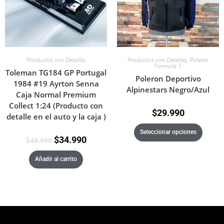
Productos con Detalles
,
Poleras
Productos con Detalles
Formula 1
Toleman TG184 GP Portugal
Poleron Deportivo
1984 #19 Ayrton Senna
Alpinestars Negro/Azul
Caja Normal Premium
Collect 1:24 (Producto con
$
29.990
detalle en el auto y la caja )
Seleccionar opciones
$
34.990
$
49.990
Añadir al carrito