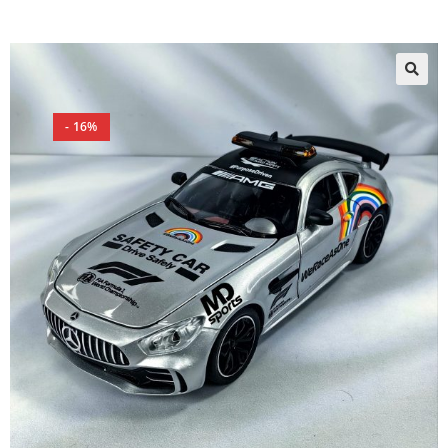
🔍
- 16%