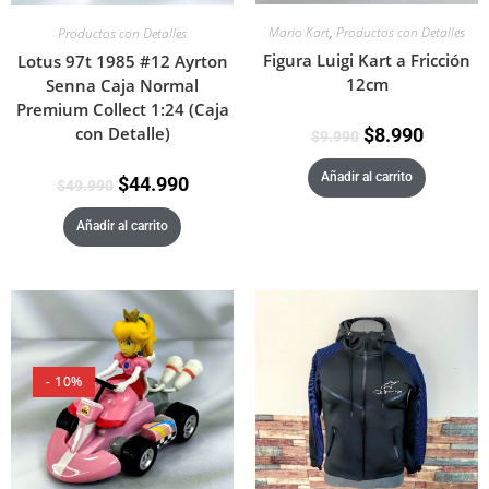
Mario Kart
,
Productos con Detalles
Productos con Detalles
Figura Luigi Kart a Fricción
Lotus 97t 1985 #12 Ayrton
12cm
Senna Caja Normal
Premium Collect 1:24 (Caja
con Detalle)
$
8.990
$
9.990
Añadir al carrito
$
44.990
$
49.990
Añadir al carrito
- 10%