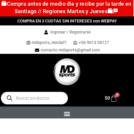
🛍️Compra antes de medio dia y recibe por la tarde en
Santiago // Regiones Martes y Jueves🛍️🏁
COMPRA EN 3 CUOTAS SIN INTERESES con WEBPAY
Ingresar / Registrarse
mdsports_tiendaf1
+56 9613 58127
contacto.mdsports@gmail.com
$
0