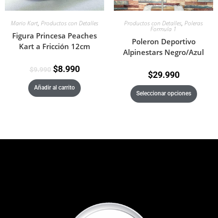
Mario Kart
,
Productos con Detalles
Productos con Detalles
,
Poleras
Formula 1
Figura Princesa Peaches
Poleron Deportivo
Kart a Fricción 12cm
Alpinestars Negro/Azul
$
8.990
$
9.990
$
29.990
Añadir al carrito
Seleccionar opciones