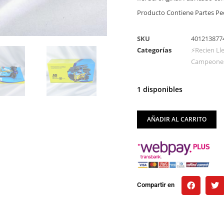
Producto Contiene Partes P
SKU
401213877
Categorías
⚡Recien Ll
Campeones
1 disponibles
AÑADIR AL CARRITO
Compartir en