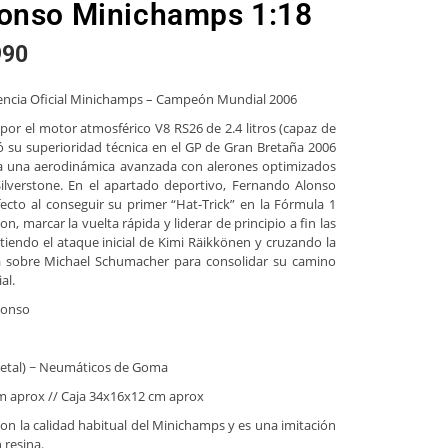
onso Minichamps 1:18
990
cencia Oficial Minichamps – Campeón Mundial 2006
por el motor atmosférico V8 RS26 de 2.4 litros (capaz de
ó su superioridad técnica en el GP de Gran Bretaña 2006
y a una aerodinámica avanzada con alerones optimizados
Silverstone. En el apartado deportivo, Fernando Alonso
ecto al conseguir su primer “Hat-Trick” en la Fórmula 1
on, marcar la vuelta rápida y liderar de principio a fin las
istiendo el ataque inicial de Kimi Räikkönen y cruzando la
a sobre Michael Schumacher para consolidar su camino
al.
lonso
/metal) ~ Neumáticos de Goma
m aprox // Caja 34x16x12 cm aprox
on la calidad habitual del Minichamps y es una imitación
n resina.