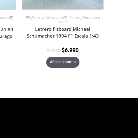
🏁Ofertas de la Semana🏁
,
Pilotos y Pitboard a
Semana🏁
,
Escala
Letrero Pitboard Michael
024 #4
Schumacher 1994 F1 Escala 1:43
Burago
$
6.990
$
9.990
Añadir al carrito