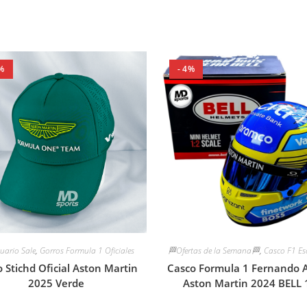
%
- 4%
uario Sale
,
Gorros Formula 1 Oficiales
🏁Ofertas de la Semana🏁
,
Casco F1 Es
 Stichd Oficial Aston Martin
Casco Formula 1 Fernando 
2025 Verde
Aston Martin 2024 BELL 