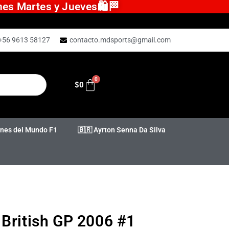
ones Martes y Jueves🛍️🏁
+56 9613 58127
contacto.mdsports@gmail.com
$
0
es del Mundo F1
🇧🇷 Ayrton Senna Da Silva
 British GP 2006 #1