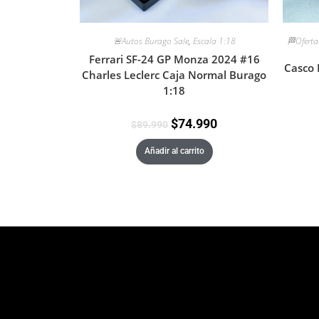
🚨Autos Burago Sale
,
Escala 1:18
🏁Oferta
Ferrari SF-24 GP Monza 2024 #16
Casco 
Charles Leclerc Caja Normal Burago
1:18
$
74.990
$
89.990
Añadir al carrito