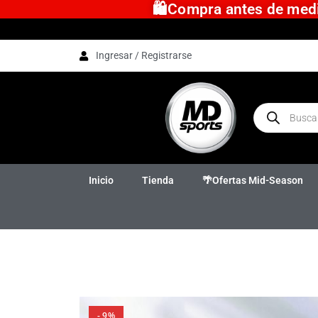
🛍️Compra antes de medio
Ingresar / Registrarse
Inicio
Tienda
🌴Ofertas Mid-Season
- 9%