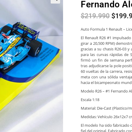
Fernando Al
🔍
$
219.990
$
199.
Auto Formula 1 Renault – Li
El Renault R26 #1 impulsado 
girar a 20,500 RPM) demostr
gracias a su chasis R26-03 
para las curvas rápidas de 
firmó un fin de semana perf
tras adjudicarse la pole positi
60 vueltas de la carrera, res
meta con una sólida ventaj
hacia el bicampeonato mundi
Modelo R26 – #1 Fernando A
Escala 1:18
Material: Die-Cast (Plastico
Medidas: Vehículo 26x12x7 c
El modelo ha sido fabricado c
fiel del original. Fabricado co