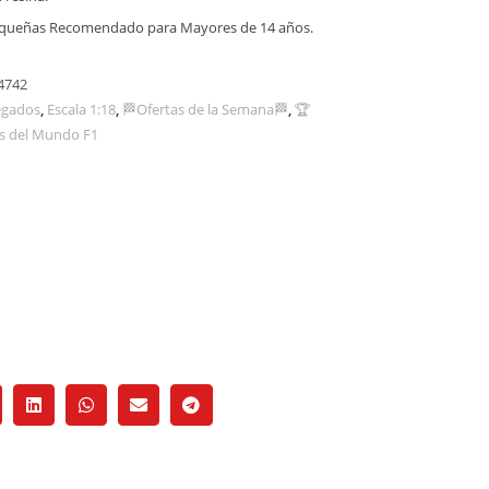
equeñas Recomendado para Mayores de 14 años.
4742
egados
,
Escala 1:18
,
🏁Ofertas de la Semana🏁
,
🏆
 del Mundo F1