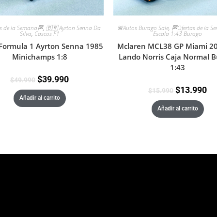
s de la Semana🏁
,
🇧🇷 Ayrton Senna Da
🚨Autos Burago Sale
,
🏁Ofertas de la 
Silva
,
Cascos F1
Escala 1:43 Burago
Formula 1 Ayrton Senna 1985
Mclaren MCL38 GP Miami 2
Minichamps 1:8
Lando Norris Caja Normal 
1:43
$
39.990
$
49.990
$
13.990
$
15.990
Añadir al carrito
Añadir al carrito