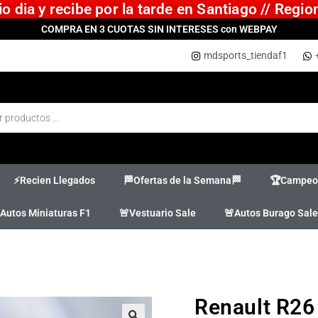
 dia y recibe por la tarde en Santiago // Regi
COMPRA EN 3 CUOTAS SIN INTERESES con WEBPAY
mdsports_tiendaf1
⚡Recien Llegados
🏁Ofertas de la Semana🏁
🏆Campeon
Autos Miniaturas F1
🚨Vestuario Sale
🚨Autos Burago Sale
Renault R26