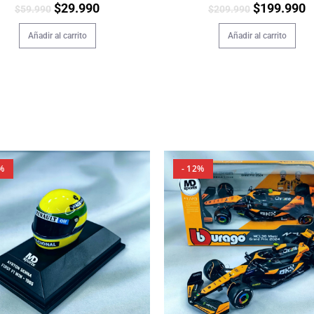
$
29.990
$
199.990
$
59.990
$
209.990
Añadir al carrito
Añadir al carrito
%
- 12%