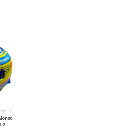
cala 1:2
Alonso
1:2