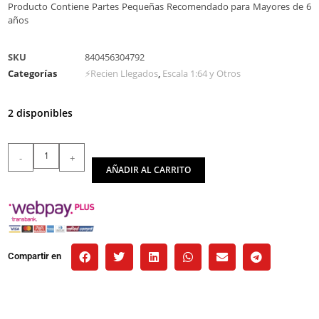
Producto Contiene Partes Pequeñas Recomendado para Mayores de 6
años
SKU
840456304792
Categorías
⚡Recien Llegados
,
Escala 1:64 y Otros
2 disponibles
-
+
AÑADIR AL CARRITO
Compartir en