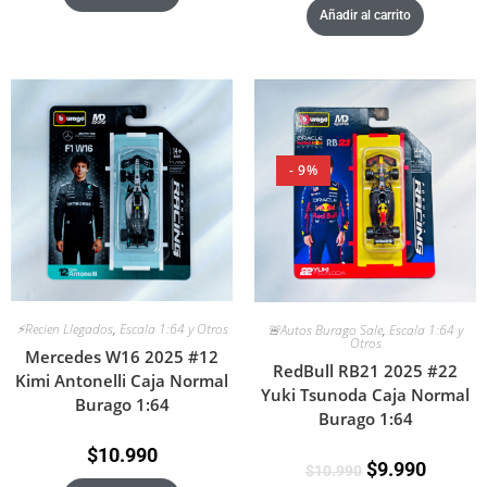
Añadir al carrito
- 9%
⚡Recien Llegados
,
Escala 1:64 y Otros
🚨Autos Burago Sale
,
Escala 1:64 y
Otros
Mercedes W16 2025 #12
RedBull RB21 2025 #22
Kimi Antonelli Caja Normal
Yuki Tsunoda Caja Normal
Burago 1:64
Burago 1:64
$
10.990
$
9.990
$
10.990