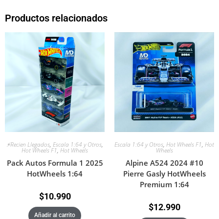
Productos relacionados
⚡Recien Llegados
,
Escala 1:64 y Otros
,
Escala 1:64 y Otros
,
Hot Wheels F1
,
Hot
Hot Wheels F1
,
Hot Wheels
Wheels
Pack Autos Formula 1 2025
Alpine A524 2024 #10
HotWheels 1:64
Pierre Gasly HotWheels
Premium 1:64
$
10.990
$
12.990
Añadir al carrito