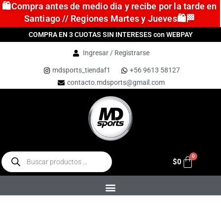
🛍️Compra antes de medio dia y recibe por la tarde en
Santiago // Regiones Martes y Jueves🛍️🏁
COMPRA EN 3 CUOTAS SIN INTERESES con WEBPAY
Ingresar / Registrarse
mdsports_tiendaf1
+56 9613 58127
contacto.mdsports@gmail.com
$
0