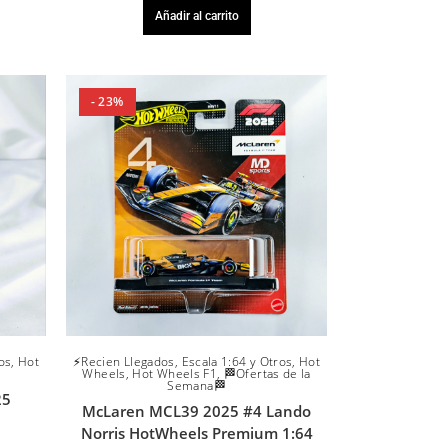
Añadir al carrito
- 23%
os
,
Hot
⚡Recien Llegados
,
Escala 1:64 y Otros
,
Hot
Wheels
,
Hot Wheels F1
,
🏁Ofertas de la
Semana🏁
25
McLaren MCL39 2025 #4 Lando
Norris HotWheels Premium 1:64