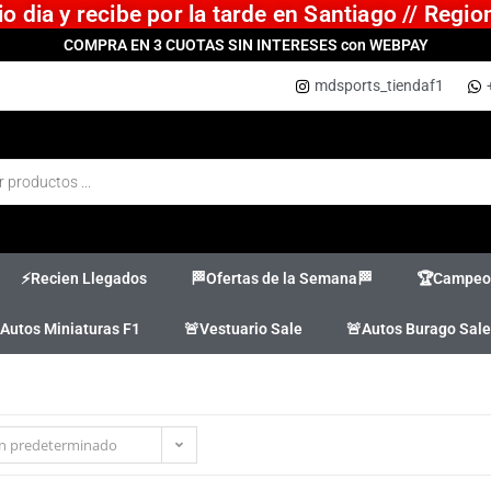
 dia y recibe por la tarde en Santiago // Regi
COMPRA EN 3 CUOTAS SIN INTERESES con WEBPAY
mdsports_tiendaf1
⚡Recien Llegados
🏁Ofertas de la Semana🏁
🏆Campeon
Autos Miniaturas F1
🚨Vestuario Sale
🚨Autos Burago Sale
n predeterminado