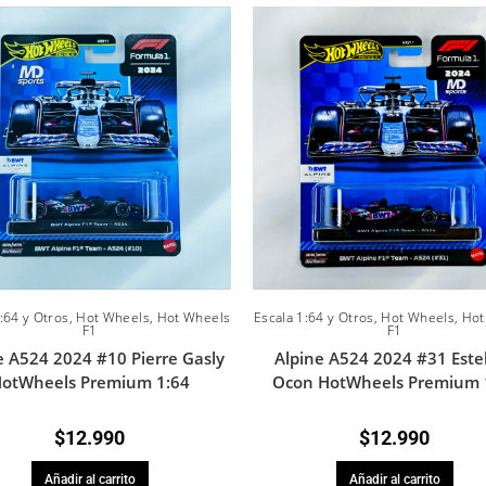
:64 y Otros
,
Hot Wheels
,
Hot Wheels
Escala 1:64 y Otros
,
Hot Wheels
,
Hot
F1
F1
e A524 2024 #10 Pierre Gasly
Alpine A524 2024 #31 Est
otWheels Premium 1:64
Ocon HotWheels Premium 
$
12.990
$
12.990
Añadir al carrito
Añadir al carrito