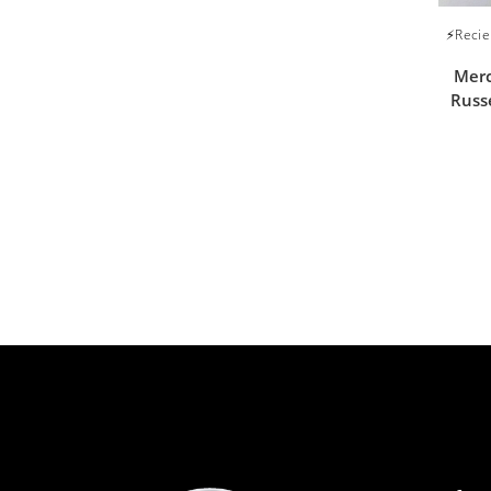
⚡Recie
Merc
Russ