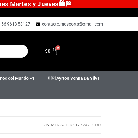
ones Martes y Jueves🛍️🏁
+56 9613 58127
contacto.mdsports@gmail.com
$
0
es del Mundo F1
🇧🇷 Ayrton Senna Da Silva
VISUALIZACIÓN:
12
24
TODO