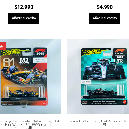
$
12.990
$
4.990
Añadir al carrito
Añadir al carrito
5%
n Llegados
,
Escala 1:64 y Otros
,
Hot
Escala 1:64 y Otros
,
Hot Wheels
,
Hot
ls
,
Hot Wheels F1
,
🏁Ofertas de la
F1
Semana🏁