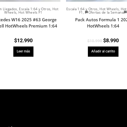
n Llegados
,
Escala 1:64 y Otros
,
Hot
Escala 1:64 y Otros
,
Hot Wheels
,
Hot
Wheels
,
Hot Wheels F1
F1
,
🏁Ofertas de la Semana
edes W16 2025 #63 George
Pack Autos Formula 1 20
ell HotWheels Premium 1:64
HotWheels 1:64
$
12.990
$
8.990
$
10.990
Leer más
Añadir al carrito