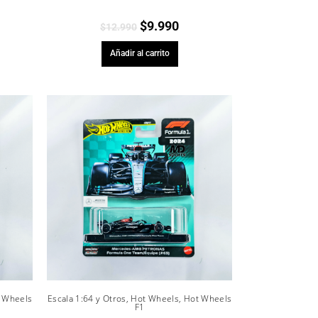
$
9.990
$
12.990
Añadir al carrito
 Wheels
Escala 1:64 y Otros
,
Hot Wheels
,
Hot Wheels
F1