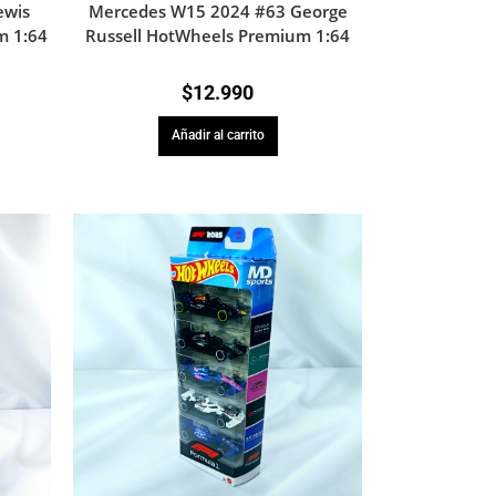
ewis
Mercedes W15 2024 #63 George
m 1:64
Russell HotWheels Premium 1:64
$
12.990
Añadir al carrito