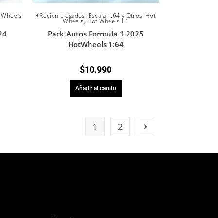
 Wheels
⚡Recien Llegados
,
Escala 1:64 y Otros
,
Hot

Wheels
,
Hot Wheels F1
24
Pack Autos Formula 1 2025
HotWheels 1:64
$
10.990
Añadir al carrito
1
2