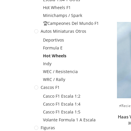
Hot Wheels F1
Minichamps / Spark
🏆Campeones Del Mundo F1
Autos Miniaturas Otros
Deportivos
Formula E
Hot Wheels
Indy
WEC / Resistencia
WRC / Rally
Cascos F1
Casco F1 Escala 1:2
Casco F1 Escala 1:4
⚡Recie
Casco F1 Escala 1:5
Haas 
Volante Formula 1 A Escala
H
Figuras