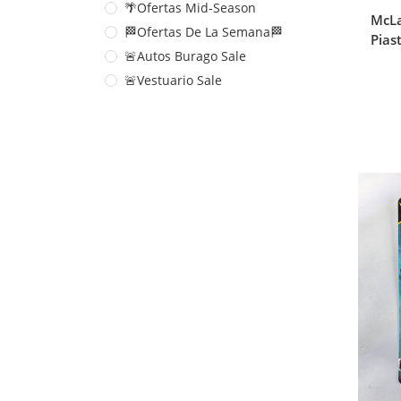
🌴Ofertas Mid-Season
McLa
🏁Ofertas De La Semana🏁
Pias
🚨Autos Burago Sale
🚨Vestuario Sale