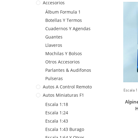
Accesorios
Álbum Formula 1
Botellas Y Termos
Cuadernos Y Agendas
Guantes
Llaveros
Mochilas Y Bolsos
Otros Accesorios
Parlantes & Audifonos
Pulseras
Autos A Control Remoto
Escala 1
Autos Miniaturas F1
Alpin
Escala 1:18
H
Escala 1:24
Escala 1:43
Escala 1:43 Burago
Escala 1:64 Y Otros