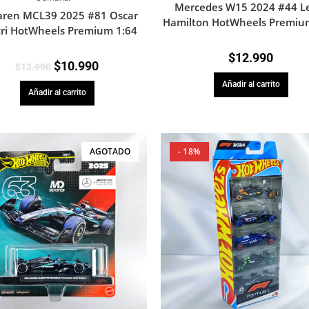
Mercedes W15 2024 #44 L
ren MCL39 2025 #81 Oscar
Hamilton HotWheels Premiu
tri HotWheels Premium 1:64
$
12.990
$
10.990
$
12.990
Añadir al carrito
Añadir al carrito
AGOTADO
- 18%