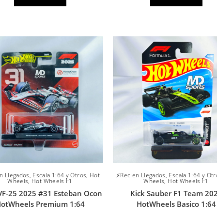
n Llegados
,
Escala 1:64 y Otros
,
Hot
⚡Recien Llegados
,
Escala 1:64 y Otr
Wheels
,
Hot Wheels F1
Wheels
,
Hot Wheels F1
VF-25 2025 #31 Esteban Ocon
Kick Sauber F1 Team 20
otWheels Premium 1:64
HotWheels Basico 1:64