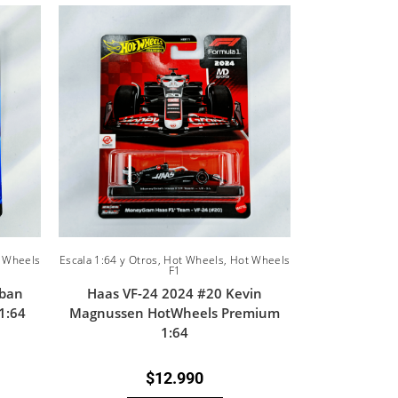
 Wheels
Escala 1:64 y Otros
,
Hot Wheels
,
Hot Wheels
F1
eban
Haas VF-24 2024 #20 Kevin
1:64
Magnussen HotWheels Premium
1:64
$
12.990