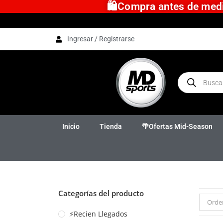
🛍️Compra antes de medio
Ingresar / Registrarse
Inicio
Tienda
🌴Ofertas Mid-Season
Categorías del producto
Orde
⚡Recien Llegados