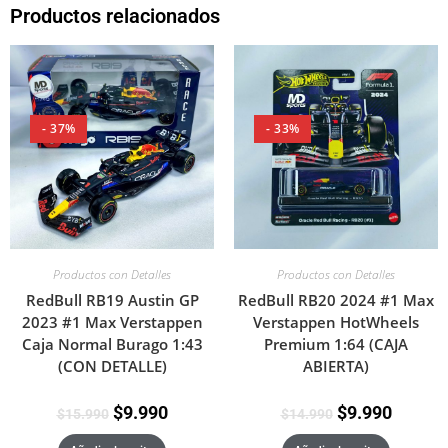
Productos relacionados
- 37%
- 33%
Productos con Detalles
Productos con Detalles
RedBull RB19 Austin GP
RedBull RB20 2024 #1 Max
2023 #1 Max Verstappen
Verstappen HotWheels
Caja Normal Burago 1:43
Premium 1:64 (CAJA
(CON DETALLE)
ABIERTA)
$
9.990
$
9.990
$
15.990
$
14.990