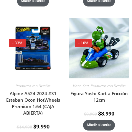
Añadir al carrito
Añadir al carrito
- 33%
- 10%
Productos con Detalles
Mario Kart
,
Productos con Detalles
Alpine A524 2024 #31
Figura Yoshi Kart a Fricción
Esteban Ocon HotWheels
12cm
Premium 1:64 (CAJA
ABIERTA)
$
8.990
$
9.990
Añadir al carrito
$
9.990
$
14.990