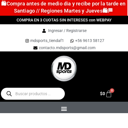
🛍️Compra antes de medio dia y recibe por la tarde en
Santiago // Regiones Martes y Jueves🛍️🏁
COMPRA EN 3 CUOTAS SIN INTERESES con WEBPAY
Ingresar / Registrarse
mdsports_tiendaf1
+56 9613 58127
contacto.mdsports@gmail.com
$
0