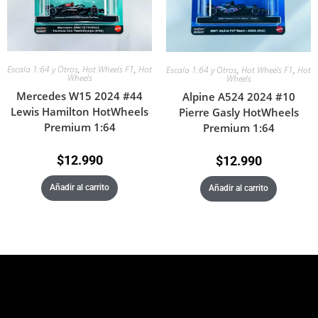
Escala 1:64 y Otros
,
Hot Wheels F1
,
Hot
Escala 1:64 y Otros
,
Hot Wheels F1
,
Hot
Wheels
Wheels
Mercedes W15 2024 #44
Alpine A524 2024 #10
Lewis Hamilton HotWheels
Pierre Gasly HotWheels
Premium 1:64
Premium 1:64
$
12.990
$
12.990
Añadir al carrito
Añadir al carrito