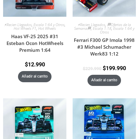
⚡Recien Llegados
,
Escala 1:64 y Otros
,
⚡Recien Llegados
,
🏁Ofertas de la
Hot Wheels F1
,
Hot Wheels
Semana🏁
,
Escala 1:18
,
Escala 1:64 y
Otros
Haas VF-25 2025 #31
Ferrari F300 GP Imola 1998
Esteban Ocon HotWheels
#3 Michael Schumacher
Premium 1:64
Werk83 1:12
$
12.990
$
199.990
$
229.990
Añadir al carrito
Añadir al carrito