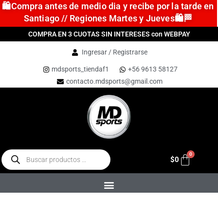
🛍️Compra antes de medio dia y recibe por la tarde en
Santiago // Regiones Martes y Jueves🛍️🏁
COMPRA EN 3 CUOTAS SIN INTERESES con WEBPAY
Ingresar / Registrarse
mdsports_tiendaf1
+56 9613 58127
contacto.mdsports@gmail.com
$
0