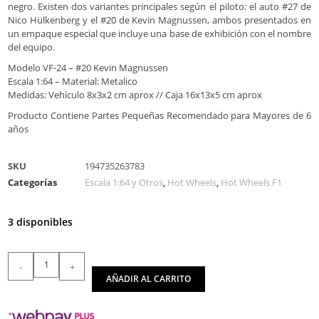
negro. Existen dos variantes principales según el piloto: el auto #27 de
Nico Hülkenberg y el #20 de Kevin Magnussen, ambos presentados en
un empaque especial que incluye una base de exhibición con el nombre
del equipo.
Modelo VF-24 – #20 Kevin Magnussen
Escala 1:64 – Material: Metalico
Medidas: Vehículo 8x3x2 cm aprox // Caja 16x13x5 cm aprox
Producto Contiene Partes Pequeñas Recomendado para Mayores de 6
años
SKU
194735263783
Categorías
Escala 1:64 y Otros
,
Hot Wheels
,
Hot Wheels F1
3 disponibles
-
+
AÑADIR AL CARRITO