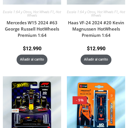
Escala 1:64 y Otros
,
Hot Wheels F1
,
Hot
Escala 1:64 y Otros
,
Hot Wheels F1
,
Hot
Wheels
Wheels
Mercedes W15 2024 #63
Haas VF-24 2024 #20 Kevin
George Russell HotWheels
Magnussen HotWheels
Premium 1:64
Premium 1:64
$
12.990
$
12.990
Añadir al carrito
Añadir al carrito
- 9%