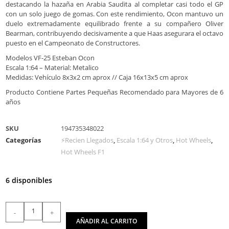
destacando la hazaña en Arabia Saudita al completar casi todo el GP
con un solo juego de gomas. Con este rendimiento, Ocon mantuvo un
duelo extremadamente equilibrado frente a su compañero Oliver
Bearman, contribuyendo decisivamente a que Haas asegurara el octavo
puesto en el Campeonato de Constructores.
Modelos VF-25 Esteban Ocon
Escala 1:64 – Material: Metalico
Medidas: Vehículo 8x3x2 cm aprox // Caja 16x13x5 cm aprox
Producto Contiene Partes Pequeñas Recomendado para Mayores de 6
años
SKU
194735348022
Categorías
⚡Recien Llegados
,
Escala 1:64 y Otros
,
Hot Wheels
,
Hot Wheels F1
6 disponibles
-
+
AÑADIR AL CARRITO