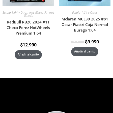
Escala 1:64 y Otros
,
Hot Wheels F1
,
Hot
Escala 1:64 y Otros
Wheels
Mclaren MCL39 2025 #81
RedBull RB20 2024 #11
Oscar Piastri Caja Normal
Checo Perez HotWheels
Burago 1:64
Premium 1:64
$
9.990
$
10.990
$
12.990
Añadir al carrito
Añadir al carrito