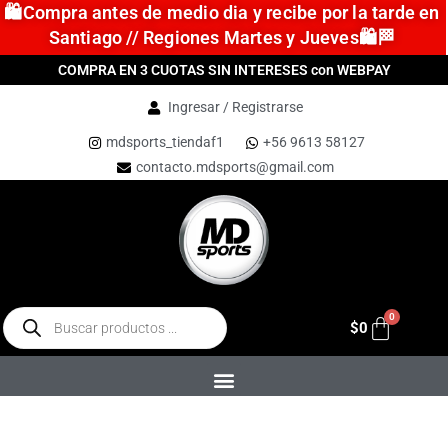
🛍️Compra antes de medio dia y recibe por la tarde en
Santiago // Regiones Martes y Jueves🛍️🏁
COMPRA EN 3 CUOTAS SIN INTERESES con WEBPAY
Ingresar / Registrarse
mdsports_tiendaf1
+56 9613 58127
contacto.mdsports@gmail.com
$
0