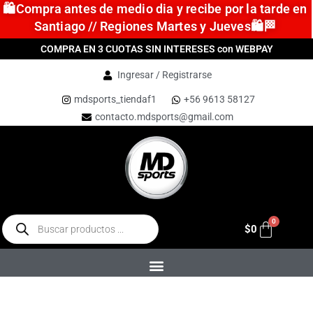
🛍️Compra antes de medio dia y recibe por la tarde en
Santiago // Regiones Martes y Jueves🛍️🏁
COMPRA EN 3 CUOTAS SIN INTERESES con WEBPAY
Ingresar / Registrarse
mdsports_tiendaf1
+56 9613 58127
contacto.mdsports@gmail.com
$
0