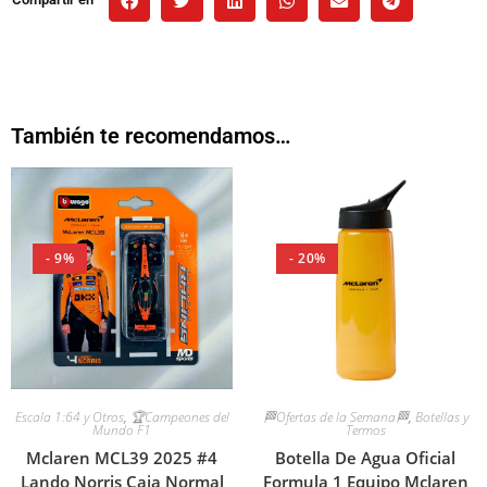
También te recomendamos…
- 9%
- 20%
🏁Ofertas de la Semana🏁
,
Botellas y
Escala 1:64 y Otros
,
🏆Campeones del
Termos
Mundo F1
Botella De Agua Oficial
Mclaren MCL39 2025 #4
Formula 1 Equipo Mclaren
Lando Norris Caja Normal