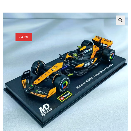
🔍
- 43%