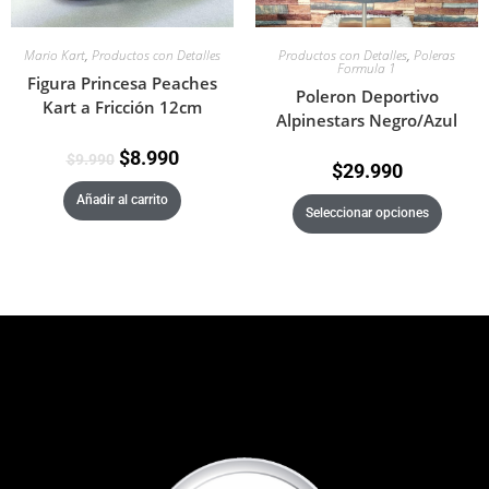
Mario Kart
,
Productos con Detalles
Productos con Detalles
,
Poleras
Formula 1
Figura Princesa Peaches
Poleron Deportivo
Kart a Fricción 12cm
Alpinestars Negro/Azul
$
8.990
$
9.990
$
29.990
Añadir al carrito
Seleccionar opciones