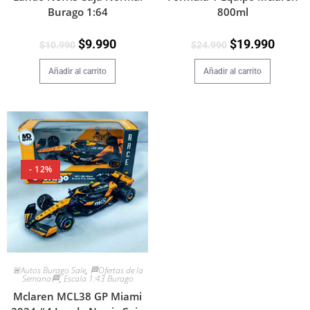
800ml
Burago 1:64
$
19.990
$
9.990
$
24.990
$
10.990
Añadir al carrito
Añadir al carrito
- 12%
🚨Autos Burago Sale
,
🏁Ofertas de la
Semana🏁
,
Escala 1:43 Burago
Mclaren MCL38 GP Miami