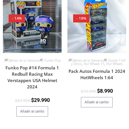
- 14%
- 18%
🏁Ofertas de la Semana🏁
,
Funko Pop
🏁Ofertas de la Semana🏁
,
Escala 1:64
y Otros
,
Hot Wheels F1
,
Hot Wheels
Funko Pop #14 Formula 1
Pack Autos Formula 1 2024
Redbull Racing Max
HotWheels 1:64
Verstappen USA Helmet
2024
$
8.990
$
10.990
$
29.990
$
34.990
Añadir al carrito
Añadir al carrito