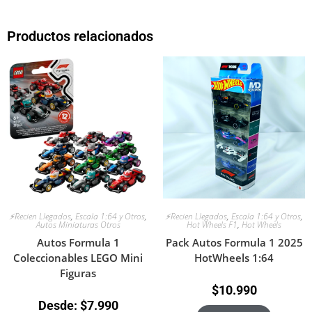
Productos relacionados
⚡Recien Llegados
,
Escala 1:64 y Otros
,
⚡Recien Llegados
,
Escala 1:64 y Otros
,
Autos Miniaturas Otros
Hot Wheels F1
,
Hot Wheels
Autos Formula 1
Pack Autos Formula 1 2025
Coleccionables LEGO Mini
HotWheels 1:64
Figuras
$
10.990
Desde:
$
7.990