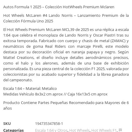
Autos Formula 1 2025 – Colección HotWheels Premium Mclaren
Hot Wheels McLaren #4 Lando Norris – Lanzamiento Premium de la
Colección Fórmula Uno 2025
El Hot Wheels Premium McLaren MCL39 de 2025 es una réplica a escala
1:64 que celebra el monoplaza de Lando Norris y Oscar Piastri tras su
exitosa temporada. Fabricado con cuerpo y chasis de metal (ZAMAC) y
neumáticos de goma Real Riders con marcaje Pirelli, este modelo
destaca por su decoración oficial en naranja papaya y negro. Según
Mattel Creations, el diseño incluye detalles aerodinámicos precisos,
como el halo y los alerones, además de una base de exhibición
personalizada. Es una pieza central de la colección F1 2025, valorada por
coleccionistas por su acabado superior y fidelidad a la librea ganadora
del campeonato.
Escala 1:64 – Material: Metalico
Medidas Vehículo 8x3x2 cm aprox // Caja 16x13x5 cm aprox
Producto Contiene Partes Pequeñas Recomendado para Mayores de 6
años
SKU
194735347858-1
Categorías
Escala 1:64 y Otros
,
Hot Wheels
,
Hot Wheels F1
,
🏁