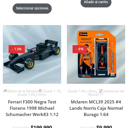
Añadir al carrito
Seleccionar opciones
- 13%
- 9%
🏁Ofertas de la Semana🏁
,
Escala 1:18
,
Escala 1:64 y Otros
,
🏆Campeones del
Escala 1:64 y Otros
Mundo F1
Ferrari F300 Negra Test
Mclaren MCL39 2025 #4
Fiorano 1998 Michael
Lando Norris Caja Normal
Schumacher Werk83 1:12
Burago 1:64
$
199.990
$
9.990
$
229.990
$
10.990