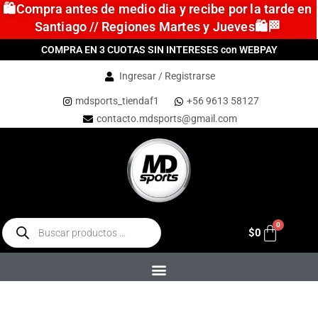
🛍️Compra antes de medio dia y recibe por la tarde en
Santiago // Regiones Martes y Jueves🛍️🏁
COMPRA EN 3 CUOTAS SIN INTERESES con WEBPAY
Ingresar / Registrarse
mdsports_tiendaf1
+56 9613 58127
contacto.mdsports@gmail.com
$
0