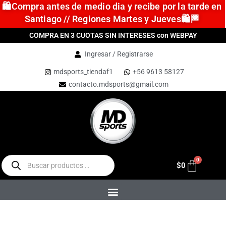
🛍️Compra antes de medio dia y recibe por la tarde en
Santiago // Regiones Martes y Jueves🛍️🏁
COMPRA EN 3 CUOTAS SIN INTERESES con WEBPAY
Ingresar / Registrarse
mdsports_tiendaf1
+56 9613 58127
contacto.mdsports@gmail.com
$
0