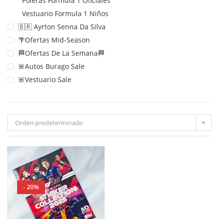
Poleras Formula 1 Oficiales
Vestuario Formula 1 Niños
🇧🇷 Ayrton Senna Da Silva
🌴Ofertas Mid-Season
🏁Ofertas De La Semana🏁
🚨Autos Burago Sale
🚨Vestuario Sale
Orden predeterminado
- 20%