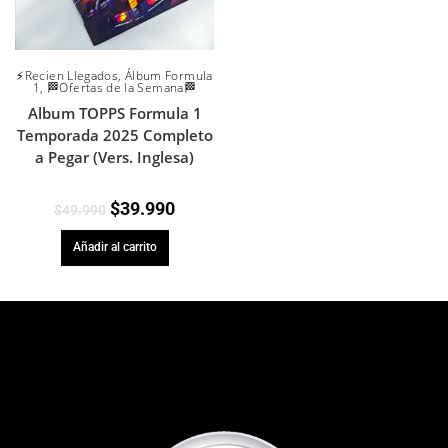
⚡Recien Llegados
,
Álbum Formula
1
,
🏁Ofertas de la Semana🏁
Album TOPPS Formula 1
Temporada 2025 Completo
a Pegar (Vers. Inglesa)
$
39.990
$
49.990
Añadir al carrito