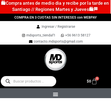
🛍️Compra antes de medio dia y recibe por la tarde en
Santiago // Regiones Martes y Jueves🛍️🏁
COMPRA EN 3 CUOTAS SIN INTERESES con WEBPAY
Ingresar / Registrarse
mdsports_tiendaf1
+56 9613 58127
contacto.mdsports@gmail.com
$
0