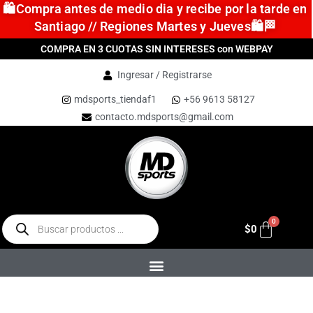
🛍️Compra antes de medio dia y recibe por la tarde en
Santiago // Regiones Martes y Jueves🛍️🏁
COMPRA EN 3 CUOTAS SIN INTERESES con WEBPAY
Ingresar / Registrarse
mdsports_tiendaf1
+56 9613 58127
contacto.mdsports@gmail.com
$
0