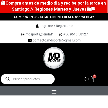
🛍️Compra antes de medio dia y recibe por la tarde en
Santiago // Regiones Martes y Jueves🛍️🏁
COMPRA EN 3 CUOTAS SIN INTERESES con WEBPAY
Ingresar / Registrarse
mdsports_tiendaf1
+56 9613 58127
contacto.mdsports@gmail.com
$
0