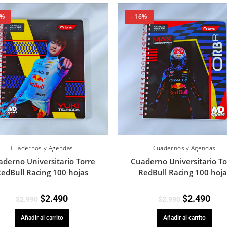
6%
- 16%
Cuadernos y Agendas
Cuadernos y Agendas
derno Universitario Torre
Cuaderno Universitario To
edBull Racing 100 hojas
RedBull Racing 100 hoja
$
2.490
$
2.490
$
2.990
$
2.990
Añadir al carrito
Añadir al carrito