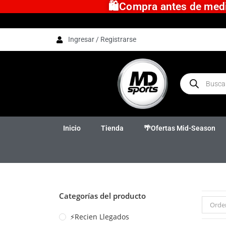
🛍️Compra antes de medio
Ingresar / Registrarse
Inicio
Tienda
🌴Ofertas Mid-Season
Categorías del producto
Orde
⚡Recien Llegados