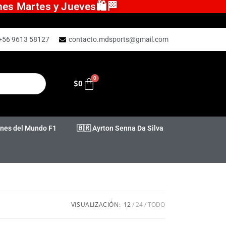
ones Martes y Jueves🛍️🏁
+56 9613 58127
contacto.mdsports@gmail.com
$
0
es del Mundo F1
🇧🇷 Ayrton Senna Da Silva
VISUALIZACIÓN:
12
24
TODO