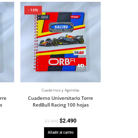
- 16%
Cuadernos y Agendas
rre
Cuaderno Universitario Torre
s
RedBull Racing 100 hojas
$
2.490
$
2.990
Añadir al carrito