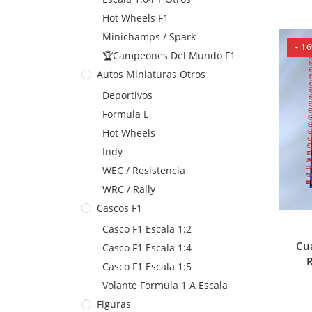
Hot Wheels F1
Minichamps / Spark
- 1
🏆Campeones Del Mundo F1
Autos Miniaturas Otros
Deportivos
Formula E
Hot Wheels
Indy
WEC / Resistencia
WRC / Rally
Cascos F1
Casco F1 Escala 1:2
Cua
Casco F1 Escala 1:4
R
Casco F1 Escala 1:5
Volante Formula 1 A Escala
Figuras