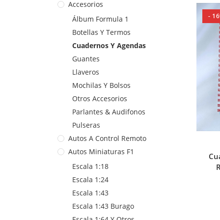
Accesorios
- 1
Álbum Formula 1
Botellas Y Termos
Cuadernos Y Agendas
Guantes
Llaveros
Mochilas Y Bolsos
Otros Accesorios
Parlantes & Audifonos
Pulseras
Autos A Control Remoto
Autos Miniaturas F1
Cua
Escala 1:18
R
Escala 1:24
Escala 1:43
Escala 1:43 Burago
Escala 1:64 Y Otros