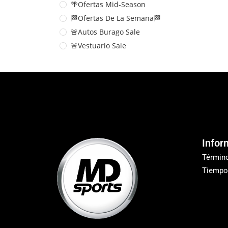
🌴Ofertas Mid-Season
🏁Ofertas De La Semana🏁
🚨Autos Burago Sale
🚨Vestuario Sale
Infor
Términ
Tiempo