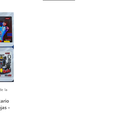
de la
ario
jas –