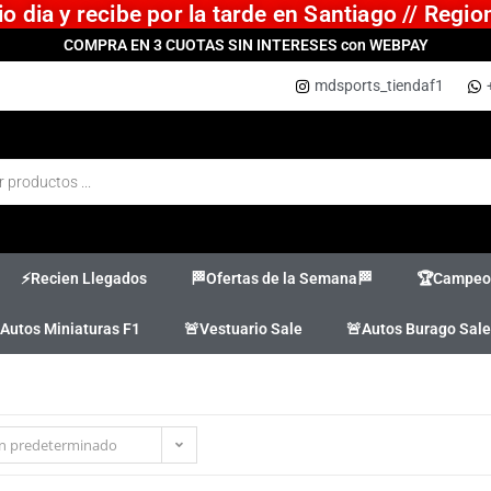
 dia y recibe por la tarde en Santiago // Regi
COMPRA EN 3 CUOTAS SIN INTERESES con WEBPAY
mdsports_tiendaf1
⚡Recien Llegados
🏁Ofertas de la Semana🏁
🏆Campeon
Autos Miniaturas F1
🚨Vestuario Sale
🚨Autos Burago Sale
n predeterminado