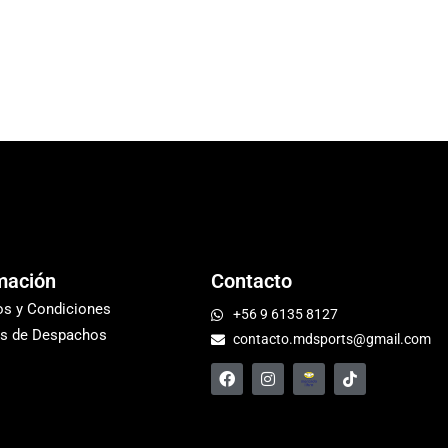
mación
Contacto
os y Condiciones
+56 9 6135 8127
s de Despachos
contacto.mdsports@gmail.com