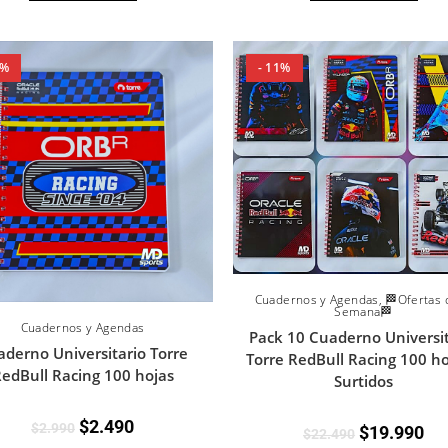
6%
- 11%
Cuadernos y Agendas
,
🏁Ofertas 
Semana🏁
Cuadernos y Agendas
Pack 10 Cuaderno Universit
derno Universitario Torre
Torre RedBull Racing 100 ho
edBull Racing 100 hojas
Surtidos
$
2.490
$
2.990
$
19.990
$
22.490