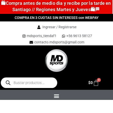
🛍️Compra antes de medio dia y recibe por la tarde en
Santiago // Regiones Martes y Jueves🛍️🏁
COMPRA EN 3 CUOTAS SIN INTERESES con WEBPAY
Ingresar / Registrarse
mdsports_tiendaf1
+56 9613 58127
contacto.mdsports@gmail.com
$
0