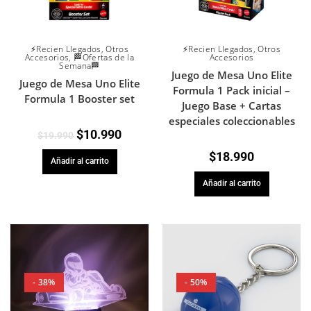
⚡Recien Llegados
,
Otros
⚡Recien Llegados
,
Otros
Accesorios
,
🏁Ofertas de la
Accesorios
Semana🏁
Juego de Mesa Uno Elite
Juego de Mesa Uno Elite
Formula 1 Pack inicial –
Formula 1 Booster set
Juego Base + Cartas
especiales coleccionables
$
10.990
$
19.990
$
18.990
Añadir al carrito
Añadir al carrito
- 38%
- 50%