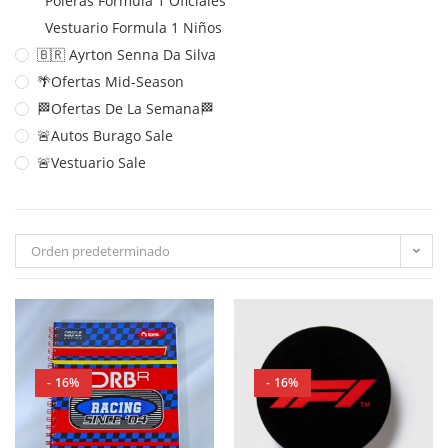
Poleras Formula 1 Oficiales
Vestuario Formula 1 Niños
🇧🇷 Ayrton Senna Da Silva
🌴Ofertas Mid-Season
🏁Ofertas De La Semana🏁
🚨Autos Burago Sale
🚨Vestuario Sale
Orden predeterminado
- 16%
- 16%