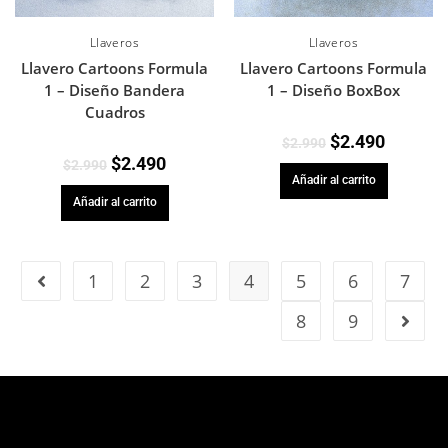
Llaveros
Llaveros
Llavero Cartoons Formula
Llavero Cartoons Formula
1 – Diseño Bandera
1 – Diseño BoxBox
Cuadros
$
2.490
$
2.990
$
2.490
$
2.990
Añadir al carrito
Añadir al carrito
1
2
3
4
5
6
7
8
9