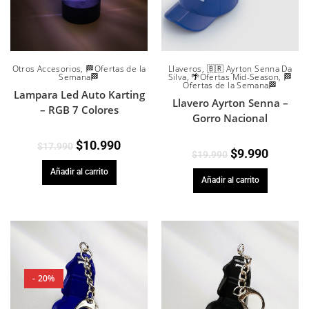
Otros Accesorios
,
🏁Ofertas de la
Llaveros
,
🇧🇷 Ayrton Senna Da
Semana🏁
Silva
,
🌴Ofertas Mid-Season
,
🏁
Ofertas de la Semana🏁
Lampara Led Auto Karting
Llavero Ayrton Senna –
– RGB 7 Colores
Gorro Nacional
$
10.990
$
17.990
$
9.990
$
19.990
Añadir al carrito
Añadir al carrito
- 20%