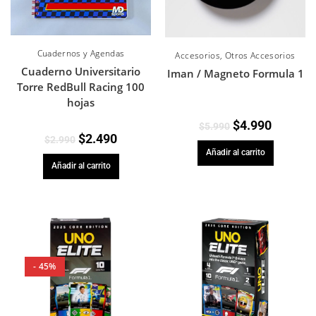
Cuadernos y Agendas
Accesorios
,
Otros Accesorios
Cuaderno Universitario
Iman / Magneto Formula 1
Torre RedBull Racing 100
hojas
$
4.990
$
5.990
$
2.490
$
2.990
Añadir al carrito
Añadir al carrito
- 45%