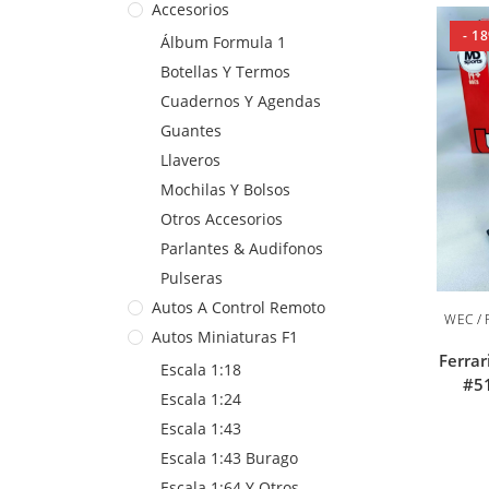
Accesorios
- 1
Álbum Formula 1
Botellas Y Termos
Cuadernos Y Agendas
Guantes
Llaveros
Mochilas Y Bolsos
Otros Accesorios
Parlantes & Audifonos
Pulseras
Autos A Control Remoto
WEC / 
Autos Miniaturas F1
Ferra
Escala 1:18
#51
Escala 1:24
Escala 1:43
Escala 1:43 Burago
Escala 1:64 Y Otros