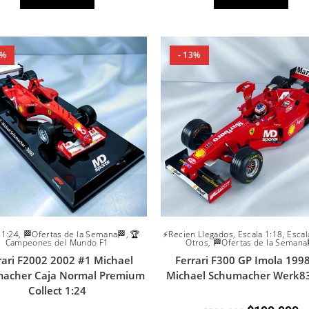
0%
- 13%
 1:24
,
🏁Ofertas de la Semana🏁
,
🏆
⚡Recien Llegados
,
Escala 1:18
,
Escal
Campeones del Mundo F1
Otros
,
🏁Ofertas de la Semana
rari F2002 2002 #1 Michael
Ferrari F300 GP Imola 199
acher Caja Normal Premium
Michael Schumacher Werk83
Collect 1:24