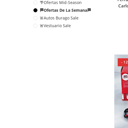
🌴Ofertas Mid-Season
Carl
🏁Ofertas De La Semana🏁
🚨Autos Burago Sale
🚨Vestuario Sale
- 1