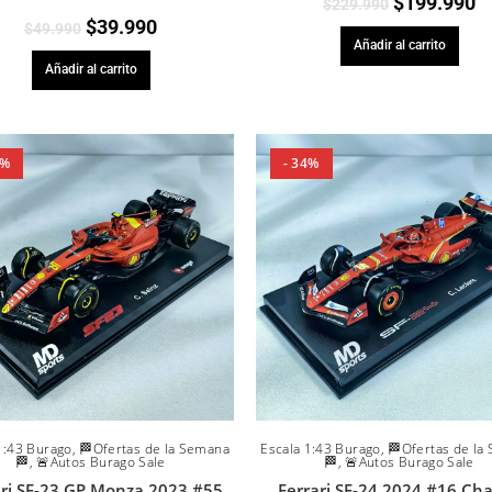
$
199.990
$
229.990
$
39.990
$
49.990
Añadir al carrito
Añadir al carrito
3%
- 34%
1:43 Burago
,
🏁Ofertas de la Semana
Escala 1:43 Burago
,
🏁Ofertas de la
🏁
,
🚨Autos Burago Sale
🏁
,
🚨Autos Burago Sale
ari SF-23 GP Monza 2023 #55
Ferrari SF-24 2024 #16 Cha