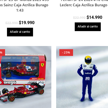
os Sainz Caja Acrilica Burago
Leclerc Caja Acrilica Burago
1:43
$
14.990
$
22.990
$
19.990
$
22.990
Añadir al carrito
Añadir al carrito
2%
- 25%