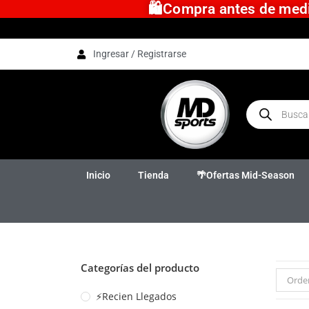
🛍️Compra antes de medio
Ingresar / Registrarse
Inicio
Tienda
🌴Ofertas Mid-Season
Categorías del producto
Orde
⚡Recien Llegados