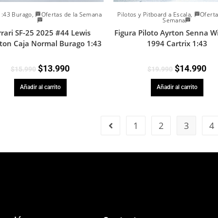
1:43 Burago
,
🏁Ofertas de la Semana
Pilotos y Pitboard a Escala
,
🏁Oferta
🏁
Semana🏁
rrari SF-25 2025 #44 Lewis
Figura Piloto Ayrton Senna W
ton Caja Normal Burago 1:43
1994 Cartrix 1:43
$
13.990
$
14.990
$
15.990
$
19.990
Añadir al carrito
Añadir al carrito
1
2
3
4