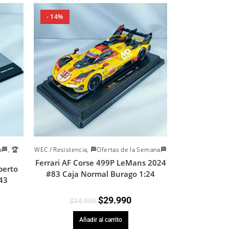
- 14%
a🏁
,
🏆
WEC / Resistencia
,
🏁Ofertas de la Semana🏁
Ferrari AF Corse 499P LeMans 2024
berto
#83 Caja Normal Burago 1:24
:43
$
29.990
$
34.990
Añadir al carrito