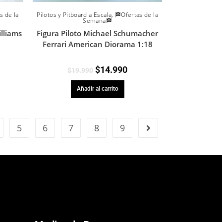
s de la
Pilotos y Pitboard a Escala
,
🏁Ofertas de la
Semana🏁
illiams
Figura Piloto Michael Schumacher
Ferrari American Diorama 1:18
$
14.990
$
19.990
Añadir al carrito
5
6
7
8
9