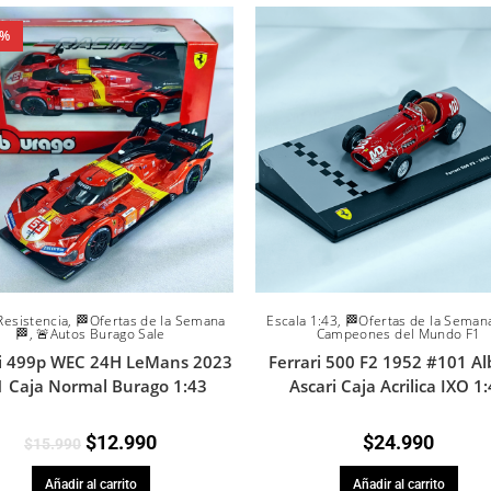
8%
Resistencia
,
🏁Ofertas de la Semana
Escala 1:43
,
🏁Ofertas de la Seman
🏁
,
🚨Autos Burago Sale
Campeones del Mundo F1
ri 499p WEC 24H LeMans 2023
Ferrari 500 F2 1952 #101 Al
 Caja Normal Burago 1:43
Ascari Caja Acrilica IXO 1
$
12.990
$
24.990
$
15.990
Añadir al carrito
Añadir al carrito