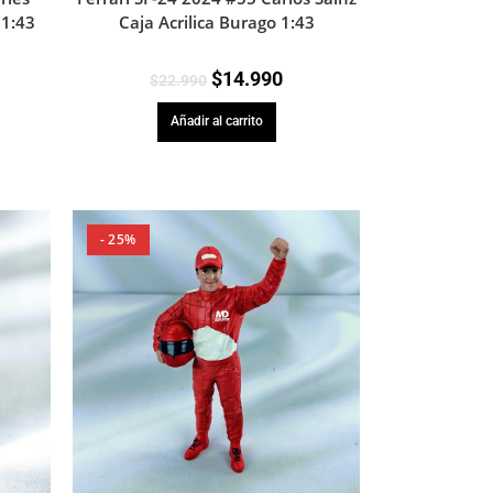
 1:43
Caja Acrilica Burago 1:43
$
14.990
$
22.990
Añadir al carrito
- 25%