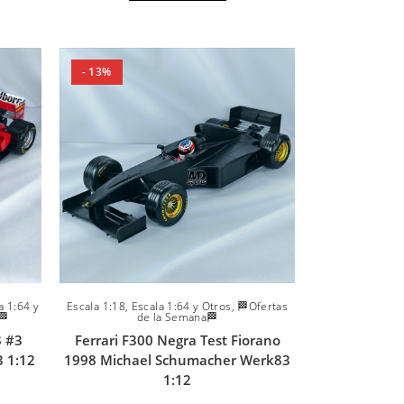
- 13%
a 1:64 y
Escala 1:18
,
Escala 1:64 y Otros
,
🏁Ofertas
🏁
de la Semana🏁
8 #3
Ferrari F300 Negra Test Fiorano
 1:12
1998 Michael Schumacher Werk83
1:12