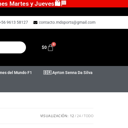
ones Martes y Jueves🛍️🏁
+56 9613 58127
contacto.mdsports@gmail.com
$
0
es del Mundo F1
🇧🇷 Ayrton Senna Da Silva
VISUALIZACIÓN:
12
24
TODO