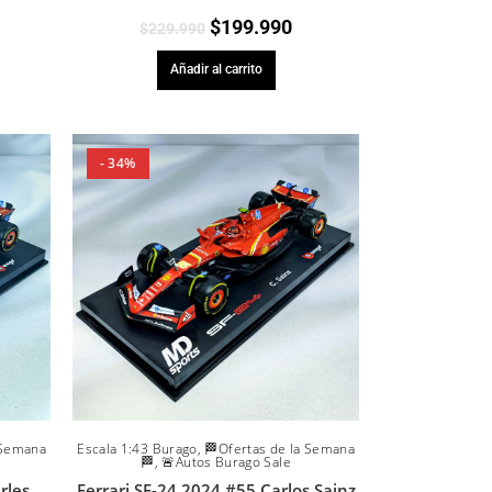
$
199.990
$
229.990
Añadir al carrito
- 34%
 Semana
Escala 1:43 Burago
,
🏁Ofertas de la Semana
🏁
,
🚨Autos Burago Sale
rles
Ferrari SF-24 2024 #55 Carlos Sainz