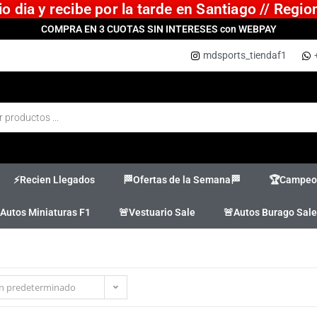
 dia y recibe por la tarde en Santiago // Regi
COMPRA EN 3 CUOTAS SIN INTERESES con WEBPAY
mdsports_tiendaf1
⚡Recien Llegados
🏁Ofertas de la Semana🏁
🏆Campeon
Autos Miniaturas F1
🚨Vestuario Sale
🚨Autos Burago Sale
n predeterminado