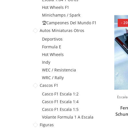
Hot Wheels F1
Minichamps / Spark
🏆Campeones Del Mundo F1
- 2
Autos Miniaturas Otros
Deportivos
Formula E
Hot Wheels
Indy
WEC / Resistencia
WRC / Rally
Cascos F1
Casco F1 Escala 1:2
Escala
Casco F1 Escala 1:4
Fer
Casco F1 Escala 1:5
Schum
Volante Formula 1 A Escala
Figuras