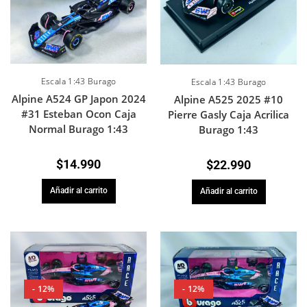
Escala 1:43 Burago
Escala 1:43 Burago
Alpine A524 GP Japon 2024
Alpine A525 2025 #10
#31 Esteban Ocon Caja
Pierre Gasly Caja Acrilica
Normal Burago 1:43
Burago 1:43
$
14.990
$
22.990
Añadir al carrito
Añadir al carrito
- 12%
- 12%