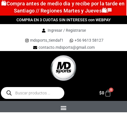
🛍️Compra antes de medio dia y recibe por la tarde en
Santiago // Regiones Martes y Jueves🛍️🏁
COMPRA EN 3 CUOTAS SIN INTERESES con WEBPAY
Ingresar / Registrarse
mdsports_tiendaf1
+56 9613 58127
contacto.mdsports@gmail.com
$
0