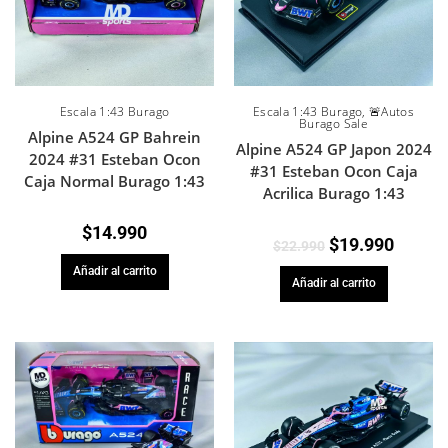
Escala 1:43 Burago
Escala 1:43 Burago
,
🚨Autos
Burago Sale
Alpine A524 GP Bahrein
Alpine A524 GP Japon 2024
2024 #31 Esteban Ocon
#31 Esteban Ocon Caja
Caja Normal Burago 1:43
Acrilica Burago 1:43
$
14.990
$
19.990
$
22.990
Añadir al carrito
Añadir al carrito