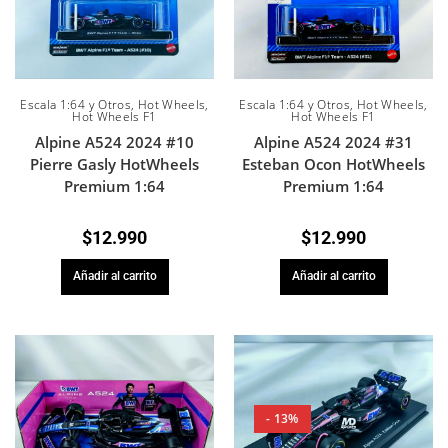
Escala 1:64 y Otros
,
Hot Wheels
,
Escala 1:64 y Otros
,
Hot Wheels
,
Hot Wheels F1
Hot Wheels F1
Alpine A524 2024 #10
Alpine A524 2024 #31
Pierre Gasly HotWheels
Esteban Ocon HotWheels
Premium 1:64
Premium 1:64
$
12.990
$
12.990
Añadir al carrito
Añadir al carrito
- 13%