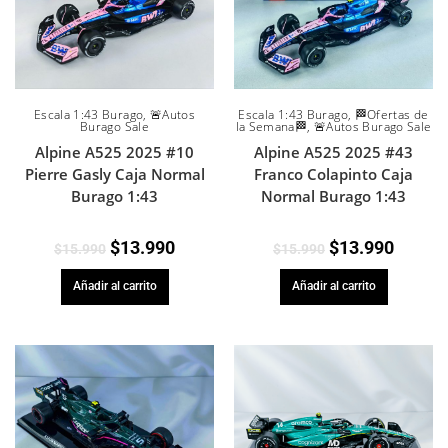
Escala 1:43 Burago
,
🚨Autos
Escala 1:43 Burago
,
🏁Ofertas de
Burago Sale
la Semana🏁
,
🚨Autos Burago Sale
Alpine A525 2025 #10
Alpine A525 2025 #43
Pierre Gasly Caja Normal
Franco Colapinto Caja
Burago 1:43
Normal Burago 1:43
$
13.990
$
13.990
$
15.990
$
15.990
Añadir al carrito
Añadir al carrito