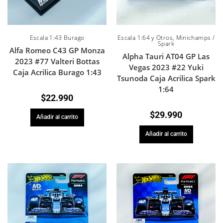
Escala 1:43 Burago
Escala 1:64 y Otros
,
Minichamps /
Spark
Alfa Romeo C43 GP Monza
Alpha Tauri AT04 GP Las
2023 #77 Valteri Bottas
Vegas 2023 #22 Yuki
Caja Acrilica Burago 1:43
Tsunoda Caja Acrilica Spark
1:64
$
22.990
$
29.990
Añadir al carrito
Añadir al carrito