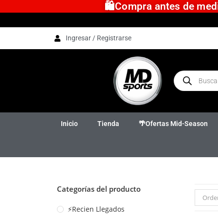
🛍️Compra antes de medio
Ingresar / Registrarse
Inicio
Tienda
🌴Ofertas Mid-Season
Categorías del producto
Orde
⚡Recien Llegados