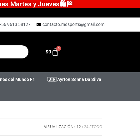
ones Martes y Jueves🛍️🏁
+56 9613 58127
contacto.mdsports@gmail.com
$
0
es del Mundo F1
🇧🇷 Ayrton Senna Da Silva
VISUALIZACIÓN:
12
24
TODO