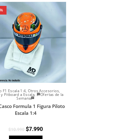
7%
o F1 Escala 1:4
,
Otros Accesorios
,
 y Pitboard a Escala
,
🏁Ofertas de la
Semana🏁
Casco Formula 1 Figura Piloto
Escala 1:4
$
7.990
$
10.990