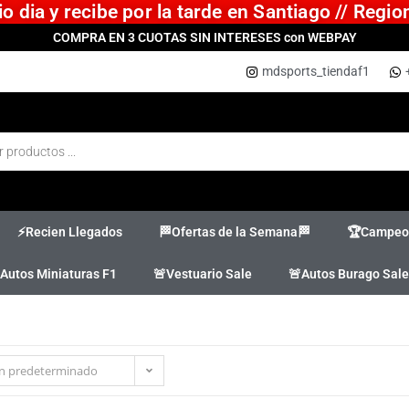
 dia y recibe por la tarde en Santiago // Regi
COMPRA EN 3 CUOTAS SIN INTERESES con WEBPAY
mdsports_tiendaf1
⚡Recien Llegados
🏁Ofertas de la Semana🏁
🏆Campeon
Autos Miniaturas F1
🚨Vestuario Sale
🚨Autos Burago Sale
n predeterminado