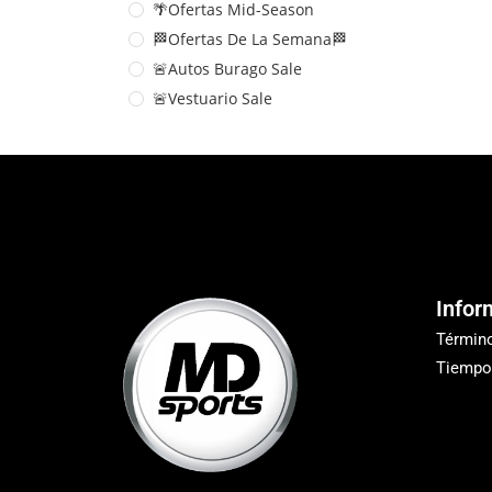
🌴Ofertas Mid-Season
🏁Ofertas De La Semana🏁
🚨Autos Burago Sale
🚨Vestuario Sale
Infor
Términ
Tiempo