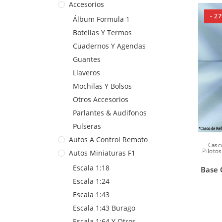
Accesorios
- 2
Álbum Formula 1
Botellas Y Termos
Cuadernos Y Agendas
Guantes
Llaveros
Mochilas Y Bolsos
Otros Accesorios
Parlantes & Audifonos
Pulseras
Autos A Control Remoto
Casc
Pilotos
Autos Miniaturas F1
Escala 1:18
Base 
Escala 1:24
Escala 1:43
Escala 1:43 Burago
Escala 1:64 Y Otros