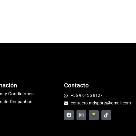
mación
Contacto
os y Condiciones
+56 9 6135 8127
s de Despachos
contacto.mdsports@gmail.com