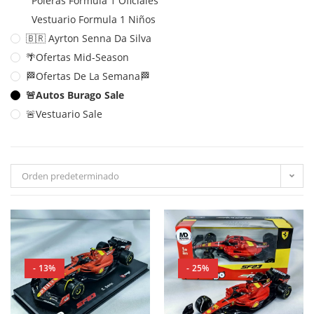
Poleras Formula 1 Oficiales
Vestuario Formula 1 Niños
🇧🇷 Ayrton Senna Da Silva
🌴Ofertas Mid-Season
🏁Ofertas De La Semana🏁
🚨Autos Burago Sale
🚨Vestuario Sale
Orden predeterminado
- 13%
- 25%