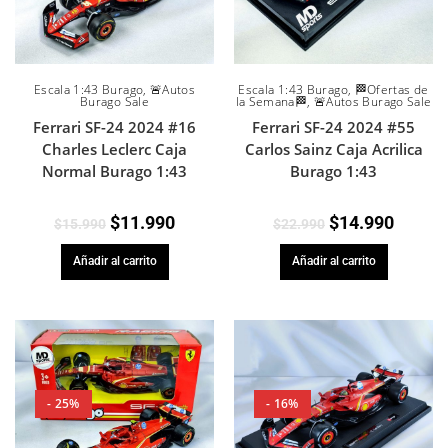
Escala 1:43 Burago
,
🚨Autos
Escala 1:43 Burago
,
🏁Ofertas de
Burago Sale
la Semana🏁
,
🚨Autos Burago Sale
Ferrari SF-24 2024 #16
Ferrari SF-24 2024 #55
Charles Leclerc Caja
Carlos Sainz Caja Acrilica
Normal Burago 1:43
Burago 1:43
$
11.990
$
14.990
$
15.990
$
22.990
Añadir al carrito
Añadir al carrito
- 25%
- 16%