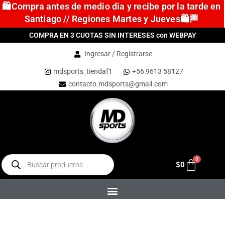
🛍️Compra antes de medio dia y recibe por la tarde en
Santiago // Regiones Martes y Jueves🛍️🏁
COMPRA EN 3 CUOTAS SIN INTERESES con WEBPAY
Ingresar / Registrarse
mdsports_tiendaf1
+56 9613 58127
contacto.mdsports@gmail.com
$
0