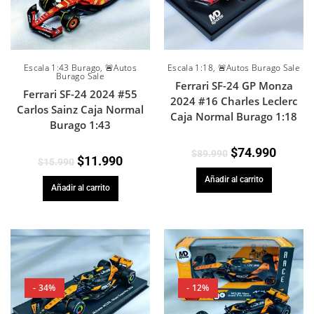
Escala 1:43 Burago
,
🚨Autos
Escala 1:18
,
🚨Autos Burago Sale
Burago Sale
Ferrari SF-24 GP Monza
Ferrari SF-24 2024 #55
2024 #16 Charles Leclerc
Carlos Sainz Caja Normal
Caja Normal Burago 1:18
Burago 1:43
$
74.990
$
89.990
$
11.990
$
15.990
Añadir al carrito
Añadir al carrito
- 34%
- 12%