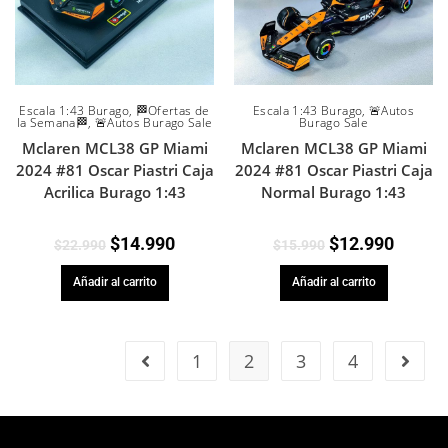
Escala 1:43 Burago
,
🏁Ofertas de
Escala 1:43 Burago
,
🚨Autos
la Semana🏁
,
🚨Autos Burago Sale
Burago Sale
Mclaren MCL38 GP Miami
Mclaren MCL38 GP Miami
2024 #81 Oscar Piastri Caja
2024 #81 Oscar Piastri Caja
Acrilica Burago 1:43
Normal Burago 1:43
$
14.990
$
12.990
$
22.990
$
15.990
Añadir al carrito
Añadir al carrito
1
2
3
4