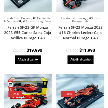
Escala 1:43 Burago
,
🏁Ofertas de
Escala 1:43 Burago
,
🚨Autos
la Semana🏁
,
🚨Autos Burago Sale
Burago Sale
Ferrari SF-23 GP Monza
Ferrari SF-23 Monza 2023
2023 #55 Carlos Sainz Caja
#16 Charles Leclerc Caja
Acrilica Burago 1:43
Normal Burago 1:43
$
19.990
$
11.990
$
22.990
$
15.990
Añadir al carrito
Añadir al carrito
- 25%
- 34%