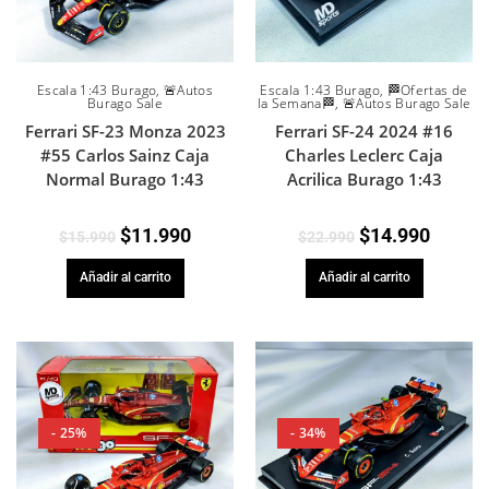
Escala 1:43 Burago
,
🚨Autos
Escala 1:43 Burago
,
🏁Ofertas de
Burago Sale
la Semana🏁
,
🚨Autos Burago Sale
Ferrari SF-23 Monza 2023
Ferrari SF-24 2024 #16
#55 Carlos Sainz Caja
Charles Leclerc Caja
Normal Burago 1:43
Acrilica Burago 1:43
$
11.990
$
14.990
$
15.990
$
22.990
Añadir al carrito
Añadir al carrito
- 25%
- 34%