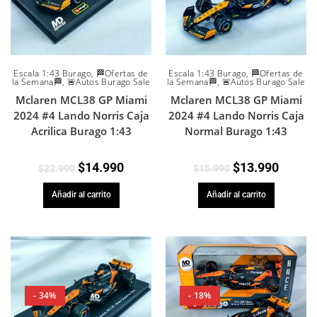
Escala 1:43 Burago
,
🏁Ofertas de
Escala 1:43 Burago
,
🏁Ofertas de
la Semana🏁
,
🚨Autos Burago Sale
la Semana🏁
,
🚨Autos Burago Sale
Mclaren MCL38 GP Miami
Mclaren MCL38 GP Miami
2024 #4 Lando Norris Caja
2024 #4 Lando Norris Caja
Acrilica Burago 1:43
Normal Burago 1:43
$
14.990
$
13.990
$
22.990
$
15.990
Añadir al carrito
Añadir al carrito
- 34%
- 18%