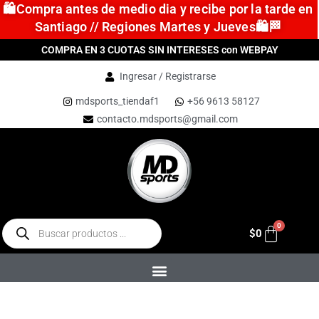
🛍️Compra antes de medio dia y recibe por la tarde en
Santiago // Regiones Martes y Jueves🛍️🏁
COMPRA EN 3 CUOTAS SIN INTERESES con WEBPAY
Ingresar / Registrarse
mdsports_tiendaf1
+56 9613 58127
contacto.mdsports@gmail.com
$
0