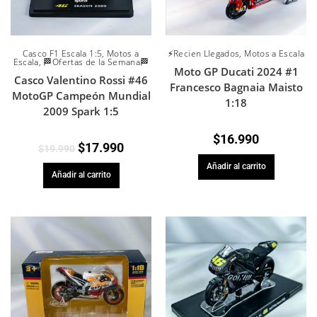
⚡Recien Llegados
,
Motos a Escala
Casco F1 Escala 1:5
,
Motos a
Escala
,
🏁Ofertas de la Semana🏁
Moto GP Ducati 2024 #1
Casco Valentino Rossi #46
Francesco Bagnaia Maisto
MotoGP Campeón Mundial
1:18
2009 Spark 1:5
$
16.990
$
17.990
$
19.990
Añadir al carrito
Añadir al carrito