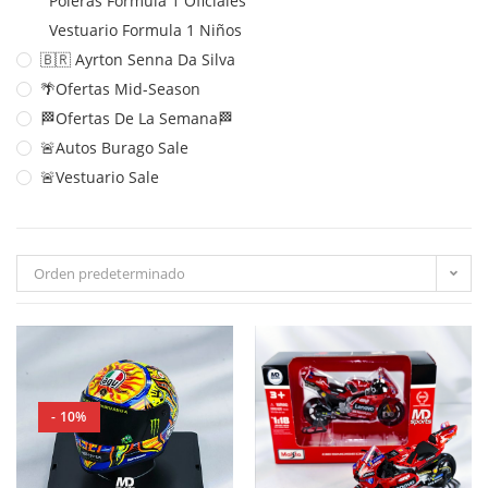
Poleras Formula 1 Oficiales
Vestuario Formula 1 Niños
🇧🇷 Ayrton Senna Da Silva
🌴Ofertas Mid-Season
🏁Ofertas De La Semana🏁
🚨Autos Burago Sale
🚨Vestuario Sale
Orden predeterminado
- 10%