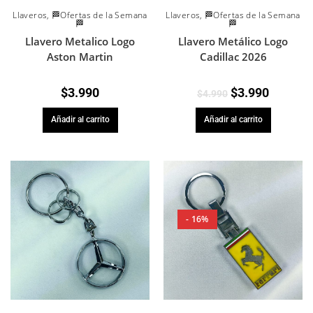
Llaveros
,
🏁Ofertas de la Semana
Llaveros
,
🏁Ofertas de la Semana
🏁
🏁
Llavero Metálico Logo
Llavero Metalico Logo
Cadillac 2026
Aston Martin
$
3.990
$
3.990
$
4.990
Añadir al carrito
Añadir al carrito
- 16%