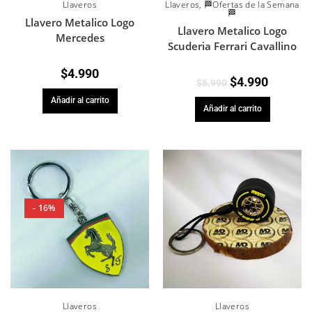
Llaveros
Llaveros
,
🏁Ofertas de la Semana
🏁
Llavero Metalico Logo
Llavero Metalico Logo
Mercedes
Scuderia Ferrari Cavallino
$
4.990
$
4.990
$
5.990
Añadir al carrito
Añadir al carrito
- 16%
Llaveros
Llaveros