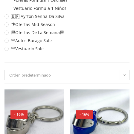
Poleras Formula 1 Oficiales
Vestuario Formula 1 Niños
🇧🇷 Ayrton Senna Da Silva
🌴Ofertas Mid-Season
🏁Ofertas De La Semana🏁
🚨Autos Burago Sale
🚨Vestuario Sale
Orden predeterminado
- 16%
- 16%