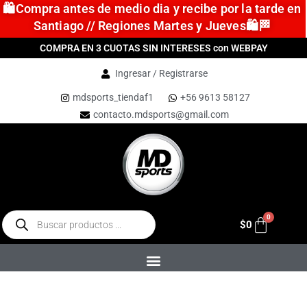
🛍️Compra antes de medio dia y recibe por la tarde en
Santiago // Regiones Martes y Jueves🛍️🏁
COMPRA EN 3 CUOTAS SIN INTERESES con WEBPAY
Ingresar / Registrarse
mdsports_tiendaf1
+56 9613 58127
contacto.mdsports@gmail.com
$
0