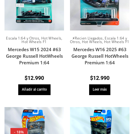
Escala 1:64 y Otros
,
Hot Wheels
,
⚡Recien Llegados
,
Escala 1:64 y
Hot Wheels F1
Otros
,
Hot Wheels
,
Hot Wheels F1
Mercedes W15 2024 #63
Mercedes W16 2025 #63
George Russell HotWheels
George Russell HotWheels
Premium 1:64
Premium 1:64
$
12.990
$
12.990
Añadir al carrito
Leer más
- 18%