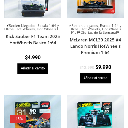
⚡Recien Llegados
,
Escala 1:64 y
⚡Recien Llegados
,
Escala 1:64 y
Otros
,
Hot Wheels
,
Hot Wheels F1
Otros
,
Hot Wheels
,
Hot Wheels
F1
,
🏁Ofertas de la Semana🏁
Kick Sauber F1 Team 2025
McLaren MCL39 2025 #4
HotWheels Basico 1:64
Lando Norris HotWheels
Premium 1:64
$
4.990
$
9.990
$
12.990
Añadir al carrito
Añadir al carrito
- 15%