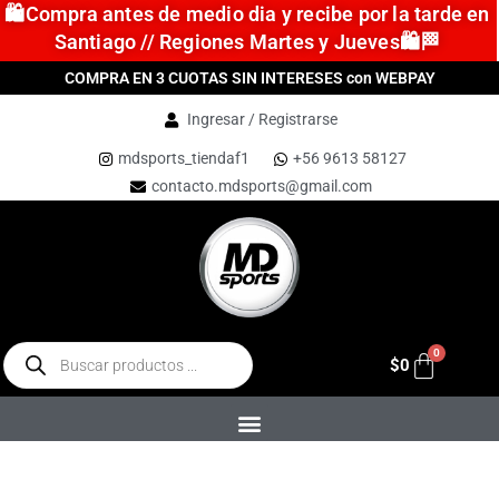
🛍️Compra antes de medio dia y recibe por la tarde en
Santiago // Regiones Martes y Jueves🛍️🏁
COMPRA EN 3 CUOTAS SIN INTERESES con WEBPAY
Ingresar / Registrarse
mdsports_tiendaf1
+56 9613 58127
contacto.mdsports@gmail.com
$
0