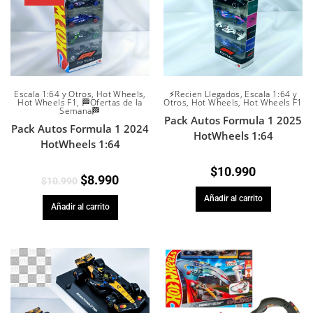
Escala 1:64 y Otros
,
Hot Wheels
,
⚡Recien Llegados
,
Escala 1:64 y
Hot Wheels F1
,
🏁Ofertas de la
Otros
,
Hot Wheels
,
Hot Wheels F1
Semana🏁
Pack Autos Formula 1 2025
Pack Autos Formula 1 2024
HotWheels 1:64
HotWheels 1:64
$
10.990
$
8.990
$
10.990
Añadir al carrito
Añadir al carrito