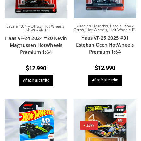
⚡Recien Llegados
,
Escala 1:64 y
Escala 1:64 y Otros
,
Hot Wheels
,
Otros
,
Hot Wheels
,
Hot Wheels F1
Hot Wheels F1
Haas VF-25 2025 #31
Haas VF-24 2024 #20 Kevin
Esteban Ocon HotWheels
Magnussen HotWheels
Premium 1:64
Premium 1:64
$
12.990
$
12.990
Añadir al carrito
Añadir al carrito
- 23%