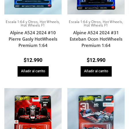
Escala 1:64 y Otros
,
Hot Wheels
,
Escala 1:64 y Otros
,
Hot Wheels
,
Hot Wheels F1
Hot Wheels F1
Alpine A524 2024 #10
Alpine A524 2024 #31
Pierre Gasly HotWheels
Esteban Ocon HotWheels
Premium 1:64
Premium 1:64
$
12.990
$
12.990
Añadir al carrito
Añadir al carrito