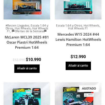
Escala 1:64 y Otros
,
Hot Wheels
,
⚡Recien Llegados
,
Escala 1:64 y
Hot Wheels F1
Otros
,
Hot Wheels
,
Hot Wheels
F1
,
🏁Ofertas de la Semana🏁
Mercedes W15 2024 #44
McLaren MCL39 2025 #81
Lewis Hamilton HotWheels
Oscar Piastri HotWheels
Premium 1:64
Premium 1:64
$
12.990
$
10.990
$
12.990
Añadir al carrito
Añadir al carrito
AGOTADO