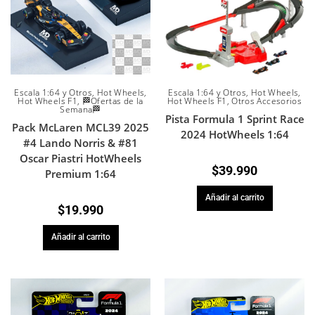
Escala 1:64 y Otros
,
Hot Wheels
,
Escala 1:64 y Otros
,
Hot Wheels
,
Hot Wheels F1
,
🏁Ofertas de la
Hot Wheels F1
,
Otros Accesorios
Semana🏁
Pista Formula 1 Sprint Race
Pack McLaren MCL39 2025
2024 HotWheels 1:64
#4 Lando Norris & #81
Oscar Piastri HotWheels
$
39.990
Premium 1:64
Añadir al carrito
$
19.990
Añadir al carrito