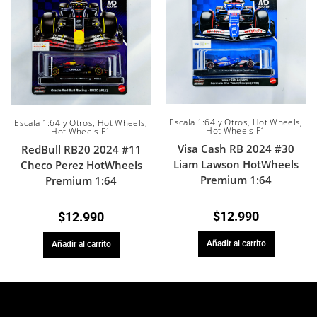
Escala 1:64 y Otros
,
Hot Wheels
,
Escala 1:64 y Otros
,
Hot Wheels
,
Hot Wheels F1
Hot Wheels F1
Visa Cash RB 2024 #30
RedBull RB20 2024 #11
Liam Lawson HotWheels
Checo Perez HotWheels
Premium 1:64
Premium 1:64
$
12.990
$
12.990
Añadir al carrito
Añadir al carrito