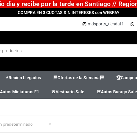
 dia y recibe por la tarde en Santiago // Regi
COMPRA EN 3 CUOTAS SIN INTERESES con WEBPAY
mdsports_tiendaf1
⚡Recien Llegados
🏁Ofertas de la Semana🏁
🏆Campeon
Autos Miniaturas F1
🚨Vestuario Sale
🚨Autos Burago Sale
n predeterminado