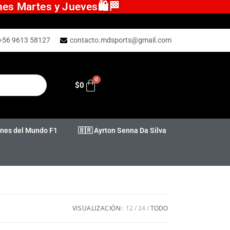
ones Martes y Jueves🛍️🏁
+56 9613 58127
contacto.mdsports@gmail.com
$
0
es del Mundo F1
🇧🇷 Ayrton Senna Da Silva
VISUALIZACIÓN:
12
24
TODO