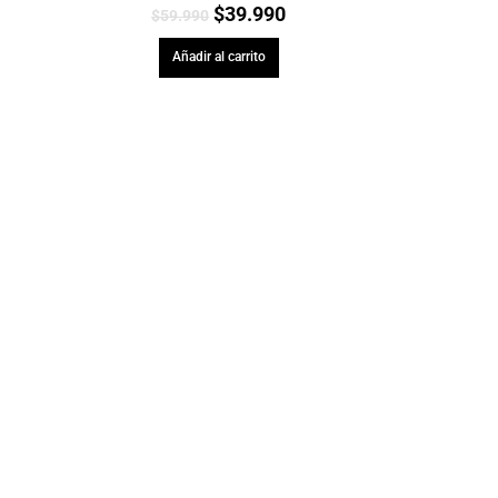
$
39.990
$
59.990
Añadir al carrito