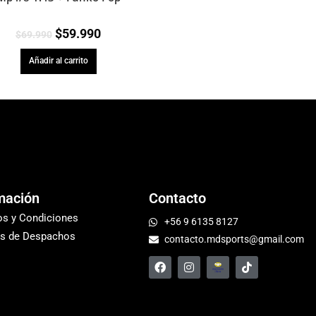
$
59.990
$
69.990
Añadir al carrito
mación
Contacto
os y Condiciones
+56 9 6135 8127
s de Despachos
contacto.mdsports@gmail.com