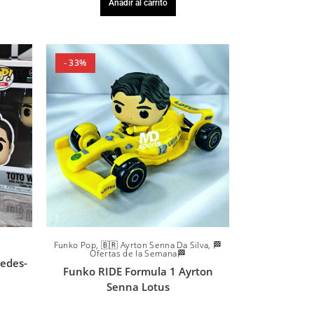
Añadir al carrito
- 33%
Funko Pop
,
🇧🇷 Ayrton Senna Da Silva
,
🏁
Ofertas de la Semana🏁
cedes-
Funko RIDE Formula 1 Ayrton
m
Senna Lotus