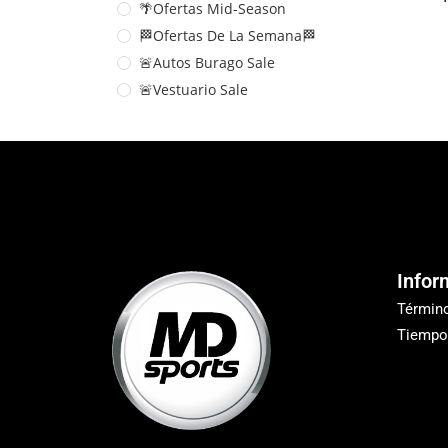
🌴Ofertas Mid-Season
🏁Ofertas De La Semana🏁
🚨Autos Burago Sale
🚨Vestuario Sale
Infor
Términ
Tiempo