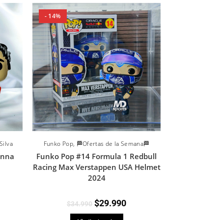
- 14%
Silva
Funko Pop
,
🏁Ofertas de la Semana🏁
enna
Funko Pop #14 Formula 1 Redbull
Racing Max Verstappen USA Helmet
2024
$
29.990
$
34.990