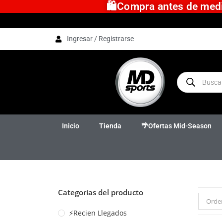
🛍️Compra antes de medio
Ingresar / Registrarse
Inicio
Tienda
🌴Ofertas Mid-Season
Categorías del producto
Orde
⚡Recien Llegados