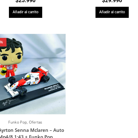
$
25.990
$
29.990
Añadir al carrito
Añadir al carrito
4%
Funko Pop
,
Ofertas
Ayrton Senna Mclaren – Auto
Mp4/8 1:43 + Funko Pop