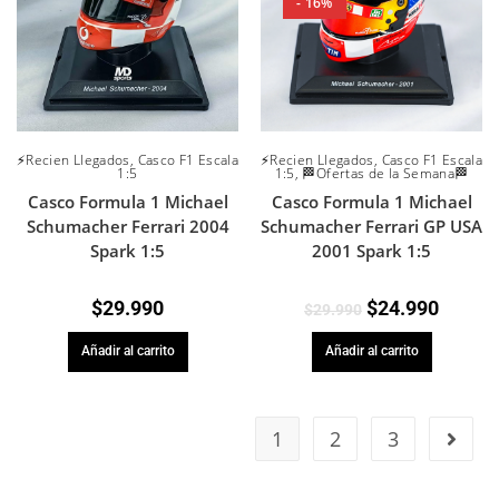
- 16%
⚡Recien Llegados
,
Casco F1 Escala
⚡Recien Llegados
,
Casco F1 Escala
1:5
1:5
,
🏁Ofertas de la Semana🏁
Casco Formula 1 Michael
Casco Formula 1 Michael
Schumacher Ferrari 2004
Schumacher Ferrari GP USA
Spark 1:5
2001 Spark 1:5
$
29.990
$
24.990
$
29.990
Añadir al carrito
Añadir al carrito
1
2
3