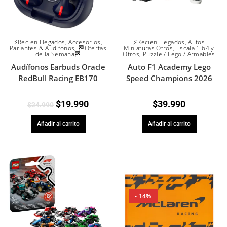
⚡Recien Llegados
,
Accesorios
,
⚡Recien Llegados
,
Autos
Parlantes & Audifonos
,
🏁Ofertas
Miniaturas Otros
,
Escala 1:64 y
de la Semana🏁
Otros
,
Puzzle / Lego / Armables
Audífonos Earbuds Oracle
Auto F1 Academy Lego
RedBull Racing EB170
Speed Champions 2026
$
19.990
$
39.990
$
24.990
Añadir al carrito
Añadir al carrito
- 14%