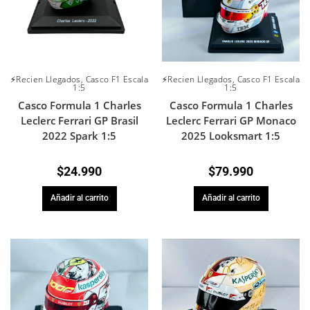
⚡Recien Llegados
,
Casco F1 Escala
⚡Recien Llegados
,
Casco F1 Escala
1:5
1:5
Casco Formula 1 Charles
Casco Formula 1 Charles
Leclerc Ferrari GP Brasil
Leclerc Ferrari GP Monaco
2022 Spark 1:5
2025 Looksmart 1:5
$
24.990
$
79.990
Añadir al carrito
Añadir al carrito