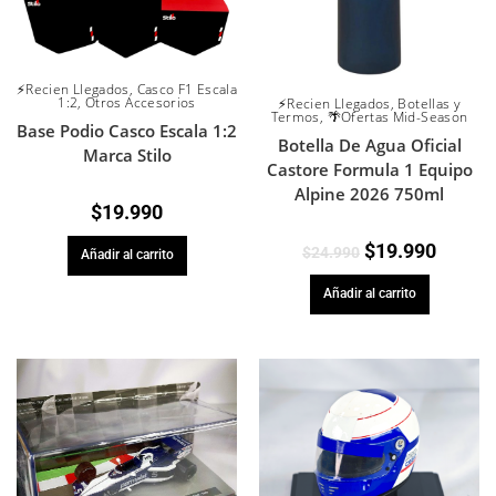
⚡Recien Llegados
,
Casco F1 Escala
1:2
,
Otros Accesorios
⚡Recien Llegados
,
Botellas y
Termos
,
🌴Ofertas Mid-Season
Base Podio Casco Escala 1:2
Botella De Agua Oficial
Marca Stilo
Castore Formula 1 Equipo
Alpine 2026 750ml
$
19.990
$
19.990
$
24.990
Añadir al carrito
Añadir al carrito