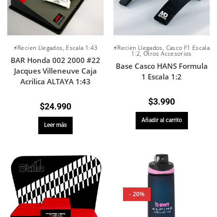
⚡Recien Llegados
,
Escala 1:43
⚡Recien Llegados
,
Casco F1 Escala
1:2
,
Otros Accesorios
BAR Honda 002 2000 #22
Base Casco HANS Formula
Jacques Villeneuve Caja
1 Escala 1:2
Acrilica ALTAYA 1:43
$
3.990
$
24.990
Añadir al carrito
Leer más
- 20%