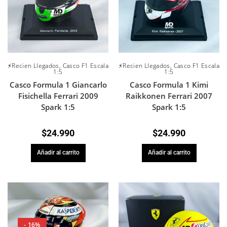
⚡Recien Llegados
,
Casco F1 Escala
⚡Recien Llegados
,
Casco F1 Escala
1:5
1:5
Casco Formula 1 Giancarlo
Casco Formula 1 Kimi
Fisichella Ferrari 2009
Raikkonen Ferrari 2007
Spark 1:5
Spark 1:5
$
24.990
$
24.990
Añadir al carrito
Añadir al carrito
- 16%