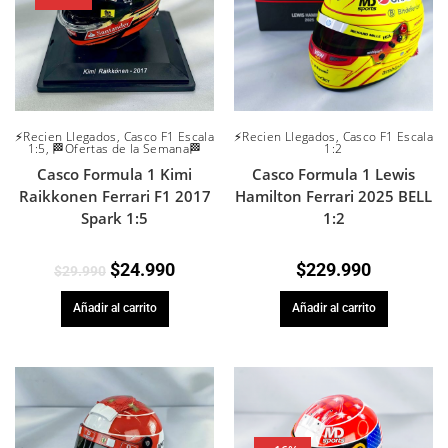
⚡Recien Llegados
,
Casco F1 Escala
⚡Recien Llegados
,
Casco F1 Escala
1:5
,
🏁Ofertas de la Semana🏁
1:2
Casco Formula 1 Kimi
Casco Formula 1 Lewis
Raikkonen Ferrari F1 2017
Hamilton Ferrari 2025 BELL
Spark 1:5
1:2
$
24.990
$
229.990
$
29.990
Añadir al carrito
Añadir al carrito