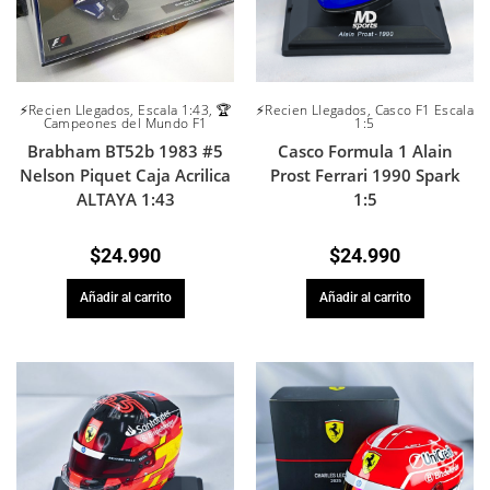
⚡Recien Llegados
,
Escala 1:43
,
🏆
⚡Recien Llegados
,
Casco F1 Escala
Campeones del Mundo F1
1:5
Brabham BT52b 1983 #5
Casco Formula 1 Alain
Nelson Piquet Caja Acrilica
Prost Ferrari 1990 Spark
ALTAYA 1:43
1:5
$
24.990
$
24.990
Añadir al carrito
Añadir al carrito