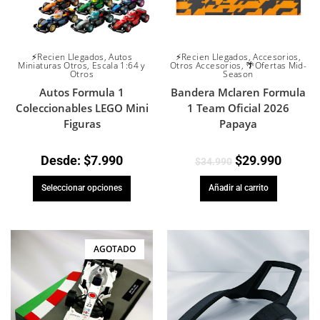
⚡Recien Llegados
,
Autos
⚡Recien Llegados
,
Accesorios
,
Miniaturas Otros
,
Escala 1:64 y
Otros Accesorios
,
🌴Ofertas Mid-
Otros
Season
Autos Formula 1
Bandera Mclaren Formula
Coleccionables LEGO Mini
1 Team Oficial 2026
Figuras
Papaya
Desde:
$
7.990
$
29.990
$
34.990
Seleccionar opciones
Añadir al carrito
AGOTADO