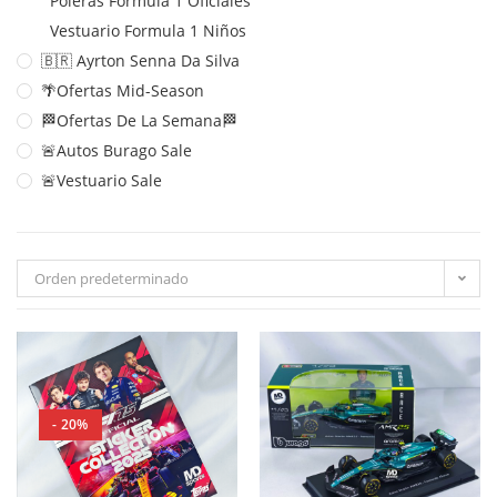
Poleras Formula 1 Oficiales
Vestuario Formula 1 Niños
🇧🇷 Ayrton Senna Da Silva
🌴Ofertas Mid-Season
🏁Ofertas De La Semana🏁
🚨Autos Burago Sale
🚨Vestuario Sale
Orden predeterminado
- 20%