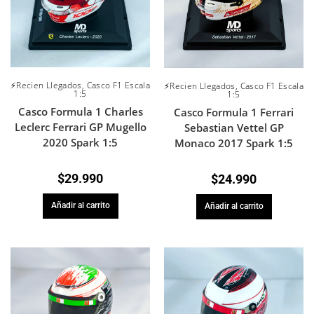
⚡Recien Llegados
,
Casco F1 Escala
⚡Recien Llegados
,
Casco F1 Escala
1:5
1:5
Casco Formula 1 Charles
Casco Formula 1 Ferrari
Leclerc Ferrari GP Mugello
Sebastian Vettel GP
2020 Spark 1:5
Monaco 2017 Spark 1:5
$
29.990
$
24.990
Añadir al carrito
Añadir al carrito