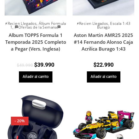
⚡Recien Llegados
,
Álbum Formula
⚡Recien Llegados
,
Escala 1:43
1
,
🏁Ofertas de la Semana🏁
Burago
Album TOPPS Formula 1
Aston Martin AMR25 2025
Temporada 2025 Completo
#14 Fernando Alonso Caja
a Pegar (Vers. Inglesa)
Acrilica Burago 1:43
$
39.990
$
22.990
$
49.990
Añadir al carrito
Añadir al carrito
- 20%