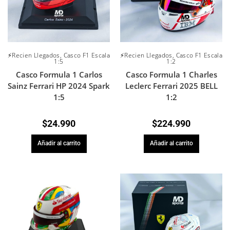
⚡Recien Llegados
,
Casco F1 Escala
⚡Recien Llegados
,
Casco F1 Escala
1:5
1:2
Casco Formula 1 Carlos
Casco Formula 1 Charles
Sainz Ferrari HP 2024 Spark
Leclerc Ferrari 2025 BELL
1:5
1:2
$
24.990
$
224.990
Añadir al carrito
Añadir al carrito