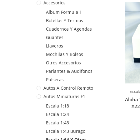
Accesorios
Álbum Formula 1
Botellas Y Termos
Cuadernos Y Agendas
Guantes
Llaveros
Mochilas Y Bolsos
Otros Accesorios
Parlantes & Audifonos
Pulseras
Autos A Control Remoto
Escal
Autos Miniaturas F1
Alpha 
Escala 1:18
#22
Escala 1:24
Escala 1:43
Escala 1:43 Burago
Escala 1:64 Y Otros