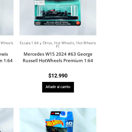
 Wheels
Escala 1:64 y Otros
,
Hot Wheels
,
Hot Wheels
F1
ewis
Mercedes W15 2024 #63 George
m 1:64
Russell HotWheels Premium 1:64
$
12.990
Añadir al carrito