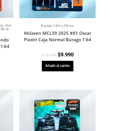
os
,
Hot
Escala 1:64 y Otros
 de la
Mclaren MCL39 2025 #81 Oscar
Piastri Caja Normal Burago 1:64
ando
1:64
$
9.990
$
10.990
Añadir al carrito