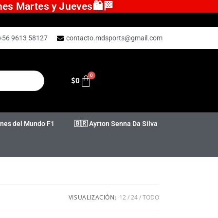
ones Martes y Jueves🛍️🏁
+56 9613 58127
contacto.mdsports@gmail.com
$
0
es del Mundo F1
🇧🇷 Ayrton Senna Da Silva
VISUALIZACIÓN:
12
24
TODO