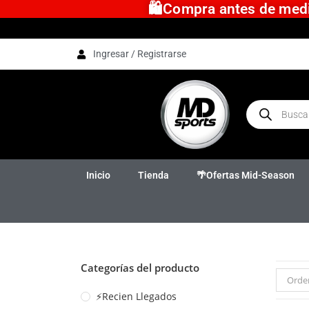
🛍️Compra antes de medio
Ingresar / Registrarse
Inicio
Tienda
🌴Ofertas Mid-Season
Categorías del producto
Orde
⚡Recien Llegados