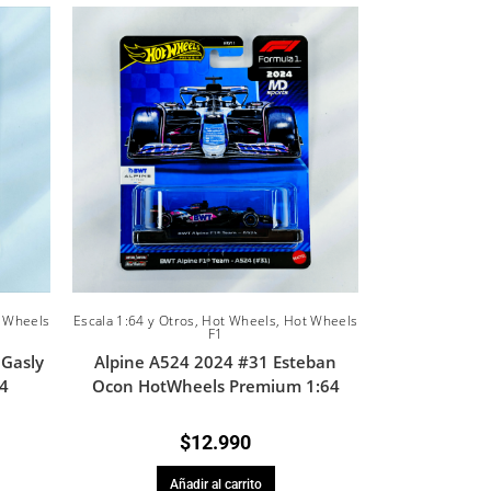
 Wheels
Escala 1:64 y Otros
,
Hot Wheels
,
Hot Wheels
F1
 Gasly
Alpine A524 2024 #31 Esteban
4
Ocon HotWheels Premium 1:64
$
12.990
Añadir al carrito