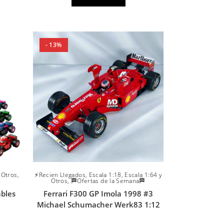
- 13%
 Otros
,
⚡Recien Llegados
,
Escala 1:18
,
Escala 1:64 y
Otros
,
🏁Ofertas de la Semana🏁
bles
Ferrari F300 GP Imola 1998 #3
Michael Schumacher Werk83 1:12