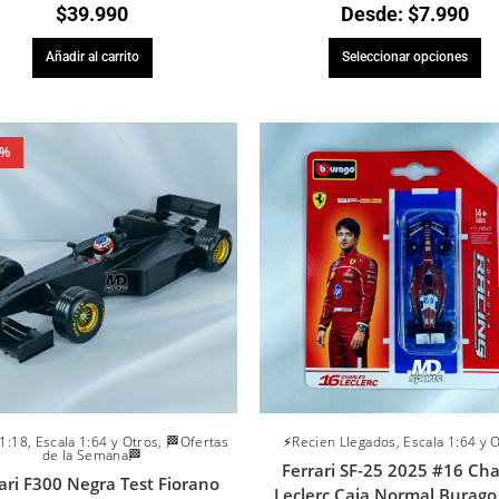
$
39.990
Desde:
$
7.990
Añadir al carrito
Seleccionar opciones
3%
 1:18
,
Escala 1:64 y Otros
,
🏁Ofertas
⚡Recien Llegados
,
Escala 1:64 y 
de la Semana🏁
Ferrari SF-25 2025 #16 Cha
ari F300 Negra Test Fiorano
Leclerc Caja Normal Burago