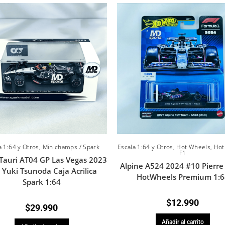
a 1:64 y Otros
,
Minichamps / Spark
Escala 1:64 y Otros
,
Hot Wheels
,
Hot
F1
Tauri AT04 GP Las Vegas 2023
Alpine A524 2024 #10 Pierre
 Yuki Tsunoda Caja Acrilica
HotWheels Premium 1:6
Spark 1:64
$
12.990
$
29.990
Añadir al carrito