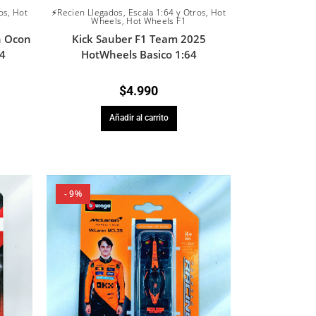
os
,
Hot
⚡Recien Llegados
,
Escala 1:64 y Otros
,
Hot
Wheels
,
Hot Wheels F1
n Ocon
Kick Sauber F1 Team 2025
4
HotWheels Basico 1:64
$
4.990
Añadir al carrito
- 9%