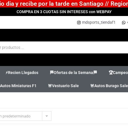
 dia y recibe por la tarde en Santiago // Regi
COMPRA EN 3 CUOTAS SIN INTERESES con WEBPAY
mdsports_tiendaf1
⚡Recien Llegados
🏁Ofertas de la Semana🏁
🏆Campeon
Autos Miniaturas F1
🚨Vestuario Sale
🚨Autos Burago Sale
n predeterminado