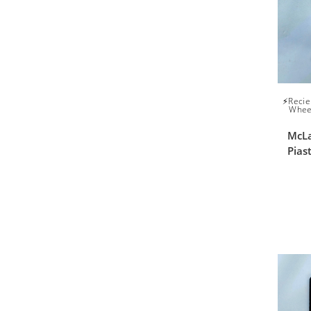
⚡Recie
Whee
McLa
Pias