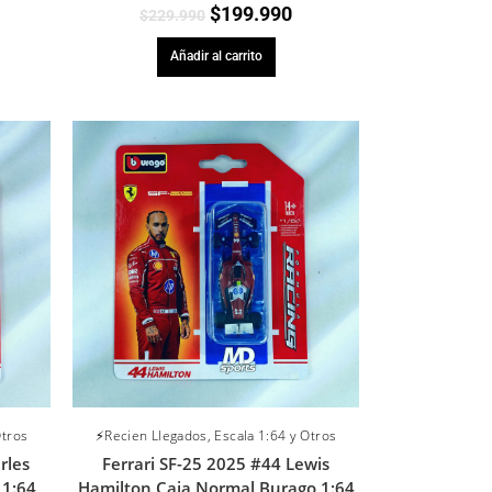
$
199.990
$
229.990
Añadir al carrito
Otros
⚡Recien Llegados
,
Escala 1:64 y Otros
rles
Ferrari SF-25 2025 #44 Lewis
 1:64
Hamilton Caja Normal Burago 1:64