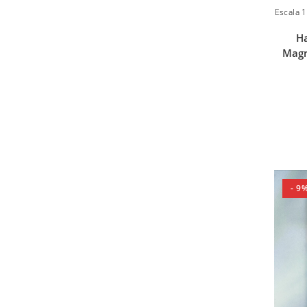
Escala 1
Ha
Magn
- 9