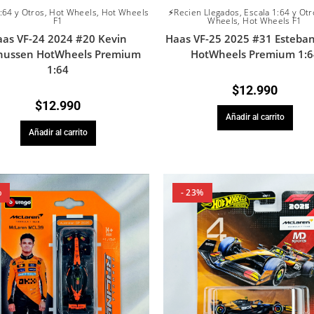
:64 y Otros
,
Hot Wheels
,
Hot Wheels
⚡Recien Llegados
,
Escala 1:64 y Otr
F1
Wheels
,
Hot Wheels F1
as VF-24 2024 #20 Kevin
Haas VF-25 2025 #31 Esteba
ussen HotWheels Premium
HotWheels Premium 1:6
1:64
$
12.990
$
12.990
Añadir al carrito
Añadir al carrito
%
- 23%