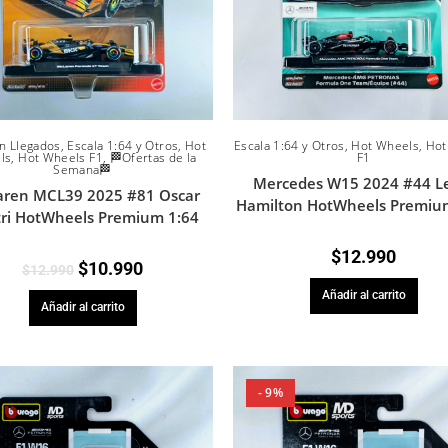
n Llegados
,
Escala 1:64 y Otros
,
Hot
Escala 1:64 y Otros
,
Hot Wheels
,
Hot
ls
,
Hot Wheels F1
,
🏁Ofertas de la
F1
Semana🏁
Mercedes W15 2024 #44 L
ren MCL39 2025 #81 Oscar
Hamilton HotWheels Premiu
tri HotWheels Premium 1:64
$
12.990
$
10.990
$
12.990
Añadir al carrito
Añadir al carrito
- 9%