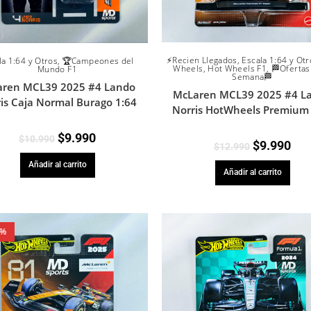
⚡Recien Llegados
,
Escala 1:64 y Otr
la 1:64 y Otros
,
🏆Campeones del
Wheels
,
Hot Wheels F1
,
🏁Ofertas
Mundo F1
Semana🏁
aren MCL39 2025 #4 Lando
McLaren MCL39 2025 #4 L
is Caja Normal Burago 1:64
Norris HotWheels Premium 
$
9.990
$
10.990
$
9.990
$
12.990
Añadir al carrito
Añadir al carrito
5%