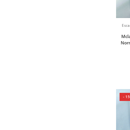
Esca
Mcl
Norr
- 1