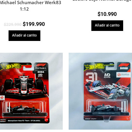
Michael Schumacher Werk83
1:12
$
10.990
$
199.990
$
229.990
Añadir al carrito
Añadir al carrito