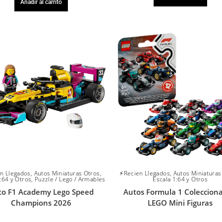
Añadir al carrito
n Llegados
,
Autos Miniaturas Otros
,
⚡Recien Llegados
,
Autos Miniaturas
:64 y Otros
,
Puzzle / Lego / Armables
Escala 1:64 y Otros
to F1 Academy Lego Speed
Autos Formula 1 Colecciona
Champions 2026
LEGO Mini Figuras