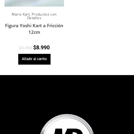
Mario Kart
,
Productos con
Detalles
Figura Yoshi Kart a Fricción
12cm
$
8.990
$
9.990
Añadir al carrito