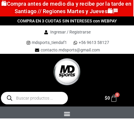
🛍️Compra antes de medio dia y recibe por la tarde en
Santiago // Regiones Martes y Jueves🛍️🏁
COMPRA EN 3 CUOTAS SIN INTERESES con WEBPAY
Ingresar / Registrarse
mdsports_tiendaf1
+56 9613 58127
contacto.mdsports@gmail.com
$
0