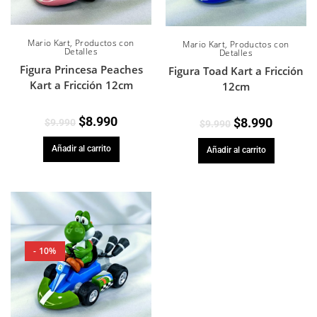
Mario Kart
,
Productos con
Mario Kart
,
Productos con
Detalles
Detalles
Figura Princesa Peaches
Figura Toad Kart a Fricción
Kart a Fricción 12cm
12cm
$
8.990
$
8.990
$
9.990
$
9.990
Añadir al carrito
Añadir al carrito
- 10%