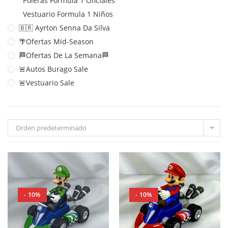
Poleras Formula 1 Oficiales
Vestuario Formula 1 Niños
🇧🇷 Ayrton Senna Da Silva
🌴Ofertas Mid-Season
🏁Ofertas De La Semana🏁
🚨Autos Burago Sale
🚨Vestuario Sale
Orden predeterminado
- 10%
- 10%