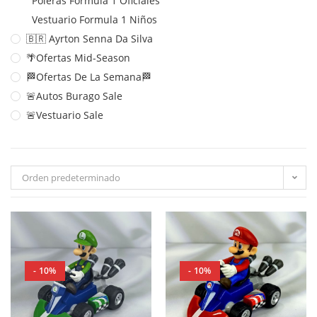
Poleras Formula 1 Oficiales
Vestuario Formula 1 Niños
🇧🇷 Ayrton Senna Da Silva
🌴Ofertas Mid-Season
🏁Ofertas De La Semana🏁
🚨Autos Burago Sale
🚨Vestuario Sale
Orden predeterminado
- 10%
- 10%