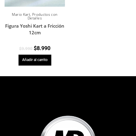
Mario Kart
,
Productos con
Detalles
Figura Yoshi Kart a Fricción
12cm
$
8.990
$
9.990
Añadir al carrito