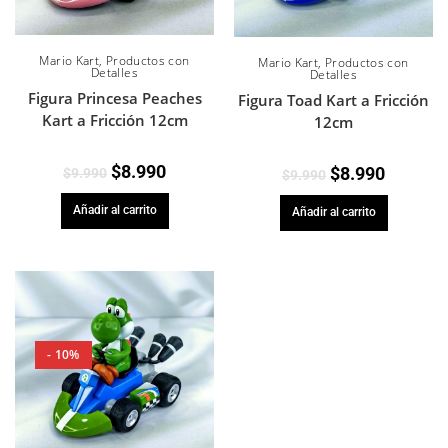
Mario Kart
,
Productos con
Mario Kart
,
Productos con
Detalles
Detalles
Figura Princesa Peaches
Figura Toad Kart a Fricción
Kart a Fricción 12cm
12cm
$
8.990
$
8.990
$
9.990
$
9.990
Añadir al carrito
Añadir al carrito
- 10%