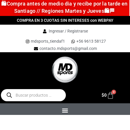
🛍️Compra antes de medio dia y recibe por la tarde en
Santiago // Regiones Martes y Jueves🛍️🏁
COMPRA EN 3 CUOTAS SIN INTERESES con WEBPAY
Ingresar / Registrarse
mdsports_tiendaf1
+56 9613 58127
contacto.mdsports@gmail.com
$
0