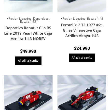
⚡Recien Llegados
,
Deportivos
,
⚡Recien Llegados
,
Escala 1:43
Escala 1:43
Ferrari 312 T2 1977 #21
Deportivo Renault Clio RS
Gilles Villeneuve Caja
Line 2019 Pearl White Caja
Acrilica Altaya 1:43
Acrilica 1:43 NOREV
$
24.990
$
49.990
Añadir al carrito
Añadir al carrito