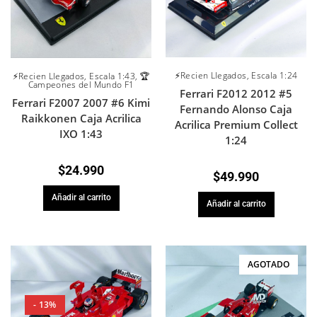
⚡Recien Llegados
,
Escala 1:24
⚡Recien Llegados
,
Escala 1:43
,
🏆
Campeones del Mundo F1
Ferrari F2012 2012 #5
Ferrari F2007 2007 #6 Kimi
Fernando Alonso Caja
Raikkonen Caja Acrilica
Acrilica Premium Collect
IXO 1:43
1:24
$
24.990
$
49.990
Añadir al carrito
Añadir al carrito
AGOTADO
- 13%