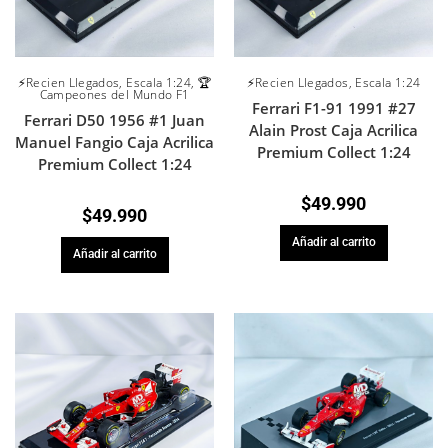
⚡Recien Llegados
,
Escala 1:24
⚡Recien Llegados
,
Escala 1:24
,
🏆
Campeones del Mundo F1
Ferrari F1-91 1991 #27
Ferrari D50 1956 #1 Juan
Alain Prost Caja Acrilica
Manuel Fangio Caja Acrilica
Premium Collect 1:24
Premium Collect 1:24
$
49.990
$
49.990
Añadir al carrito
Añadir al carrito