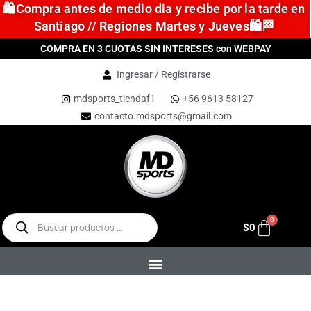
🛍️Compra antes de medio dia y recibe por la tarde en
Santiago // Regiones Martes y Jueves🛍️🏁
COMPRA EN 3 CUOTAS SIN INTERESES con WEBPAY
Ingresar / Registrarse
mdsports_tiendaf1
+56 9613 58127
contacto.mdsports@gmail.com
$
0