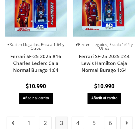
⚡Recien Llegados
,
Escala 1:64 y
⚡Recien Llegados
,
Escala 1:64 y
Otros
Otros
Ferrari SF-25 2025 #16
Ferrari SF-25 2025 #44
Charles Leclerc Caja
Lewis Hamilton Caja
Normal Burago 1:64
Normal Burago 1:64
$
10.990
$
10.990
Añadir al carrito
Añadir al carrito
1
2
3
4
5
6