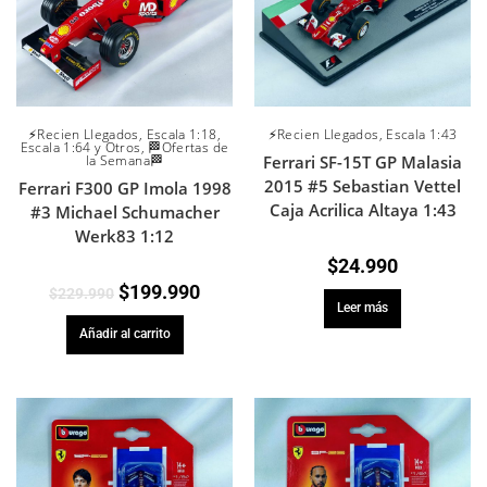
⚡Recien Llegados
,
Escala 1:18
,
⚡Recien Llegados
,
Escala 1:43
Escala 1:64 y Otros
,
🏁Ofertas de
la Semana🏁
Ferrari SF-15T GP Malasia
2015 #5 Sebastian Vettel
Ferrari F300 GP Imola 1998
Caja Acrilica Altaya 1:43
#3 Michael Schumacher
Werk83 1:12
$
24.990
$
199.990
$
229.990
Leer más
Añadir al carrito