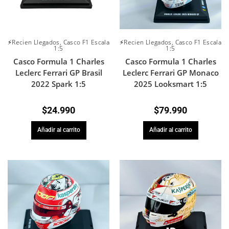
⚡Recien Llegados
,
Casco F1 Escala
⚡Recien Llegados
,
Casco F1 Escala
1:5
1:5
Casco Formula 1 Charles
Casco Formula 1 Charles
Leclerc Ferrari GP Brasil
Leclerc Ferrari GP Monaco
2022 Spark 1:5
2025 Looksmart 1:5
$
24.990
$
79.990
Añadir al carrito
Añadir al carrito