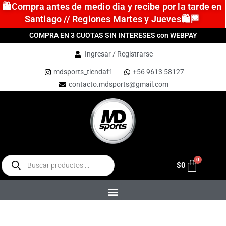
🛍️Compra antes de medio dia y recibe por la tarde en
Santiago // Regiones Martes y Jueves🛍️🏁
COMPRA EN 3 CUOTAS SIN INTERESES con WEBPAY
Ingresar / Registrarse
mdsports_tiendaf1
+56 9613 58127
contacto.mdsports@gmail.com
$
0