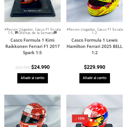
⚡Recien Llegados
,
Casco F1 Escala
⚡Recien Llegados
,
Casco F1 Escala
1:5
,
🏁Ofertas de la Semana🏁
1:2
Casco Formula 1 Kimi
Casco Formula 1 Lewis
Raikkonen Ferrari F1 2017
Hamilton Ferrari 2025 BELL
Spark 1:5
1:2
$
24.990
$
229.990
$
29.990
Añadir al carrito
Añadir al carrito
- 16%