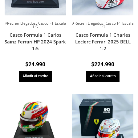
⚡Recien Llegados
,
Casco F1 Escala
⚡Recien Llegados
,
Casco F1 Escala
1:5
1:2
Casco Formula 1 Carlos
Casco Formula 1 Charles
Sainz Ferrari HP 2024 Spark
Leclerc Ferrari 2025 BELL
1:5
1:2
$
24.990
$
224.990
Añadir al carrito
Añadir al carrito