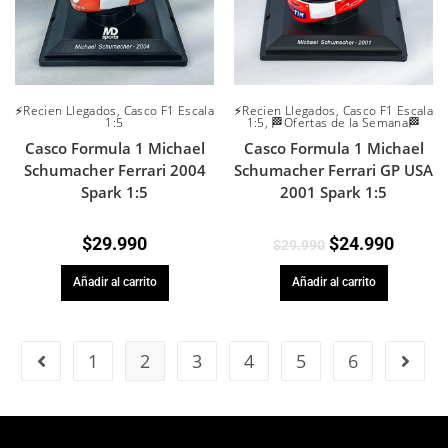
⚡Recien Llegados
,
Casco F1 Escala
⚡Recien Llegados
,
Casco F1 Escala
1:5
1:5
,
🏁Ofertas de la Semana🏁
Casco Formula 1 Michael
Casco Formula 1 Michael
Schumacher Ferrari 2004
Schumacher Ferrari GP USA
Spark 1:5
2001 Spark 1:5
$
29.990
$
24.990
$
29.990
Añadir al carrito
Añadir al carrito
1
2
3
4
5
6