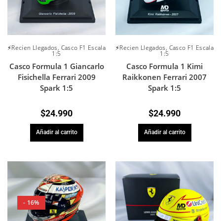
⚡Recien Llegados
,
Casco F1 Escala
⚡Recien Llegados
,
Casco F1 Escala
1:5
1:5
Casco Formula 1 Giancarlo
Casco Formula 1 Kimi
Fisichella Ferrari 2009
Raikkonen Ferrari 2007
Spark 1:5
Spark 1:5
$
24.990
$
24.990
Añadir al carrito
Añadir al carrito
- 16%