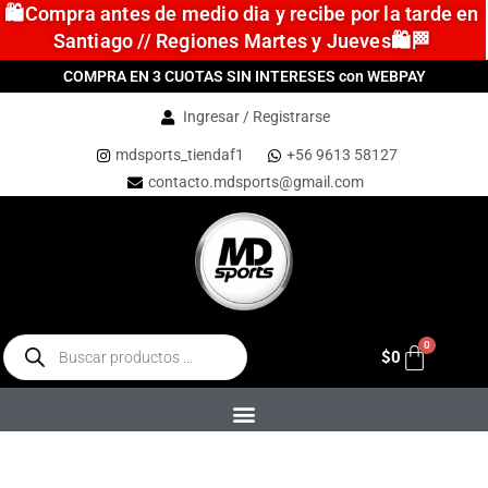
🛍️Compra antes de medio dia y recibe por la tarde en
Santiago // Regiones Martes y Jueves🛍️🏁
COMPRA EN 3 CUOTAS SIN INTERESES con WEBPAY
Ingresar / Registrarse
mdsports_tiendaf1
+56 9613 58127
contacto.mdsports@gmail.com
$
0