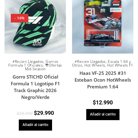
- 14%
⚡Recien Llegados
,
Gorros
⚡Recien Llegados
,
Escala 1:64 y
Formula 1 Oficiales
,
🌴Ofertas
Otros
,
Hot Wheels
,
Hot Wheels F1
Mid-Season
Haas VF-25 2025 #31
Gorro STICHD Oficial
Esteban Ocon HotWheels
Formula 1 Logotipo F1
Premium 1:64
Track Graphic 2026
Negro/Verde
$
12.990
$
29.990
$
34.990
Añadir al carrito
Añadir al carrito