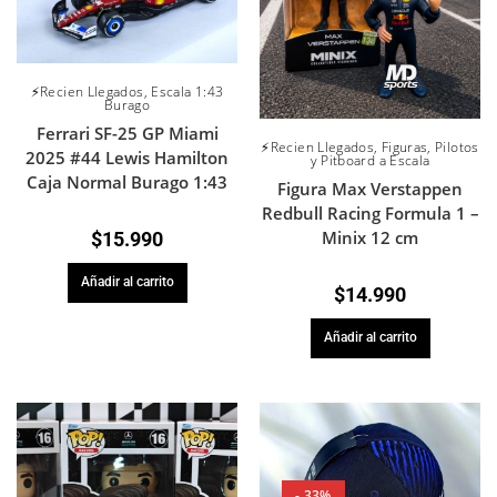
⚡Recien Llegados
,
Escala 1:43
Burago
Ferrari SF-25 GP Miami
⚡Recien Llegados
,
Figuras
,
Pilotos
2025 #44 Lewis Hamilton
y Pitboard a Escala
Caja Normal Burago 1:43
Figura Max Verstappen
Redbull Racing Formula 1 –
Minix 12 cm
$
15.990
Añadir al carrito
$
14.990
Añadir al carrito
- 33%