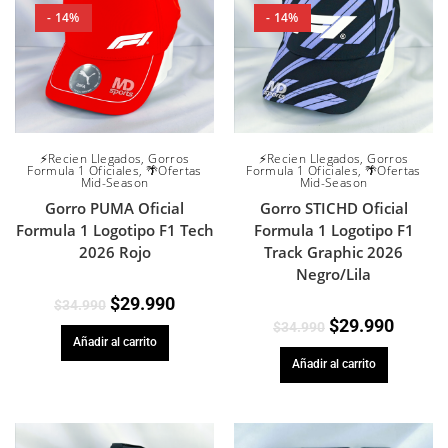
- 14%
- 14%
⚡Recien Llegados
,
Gorros
⚡Recien Llegados
,
Gorros
Formula 1 Oficiales
,
🌴Ofertas
Formula 1 Oficiales
,
🌴Ofertas
Mid-Season
Mid-Season
Gorro PUMA Oficial
Gorro STICHD Oficial
Formula 1 Logotipo F1 Tech
Formula 1 Logotipo F1
2026 Rojo
Track Graphic 2026
Negro/Lila
$
29.990
$
34.990
$
29.990
$
34.990
Añadir al carrito
Añadir al carrito