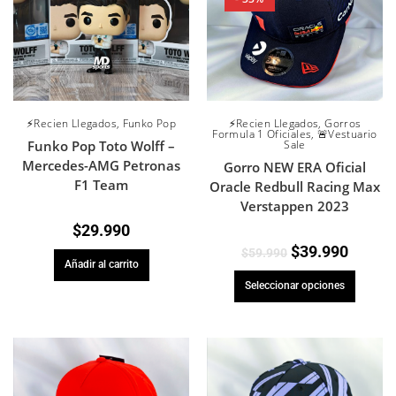
⚡Recien Llegados
,
Funko Pop
⚡Recien Llegados
,
Gorros
Formula 1 Oficiales
,
🚨Vestuario
Funko Pop Toto Wolff –
Sale
Mercedes-AMG Petronas
Gorro NEW ERA Oficial
F1 Team
Oracle Redbull Racing Max
Verstappen 2023
$
29.990
$
39.990
$
59.990
Añadir al carrito
Seleccionar opciones