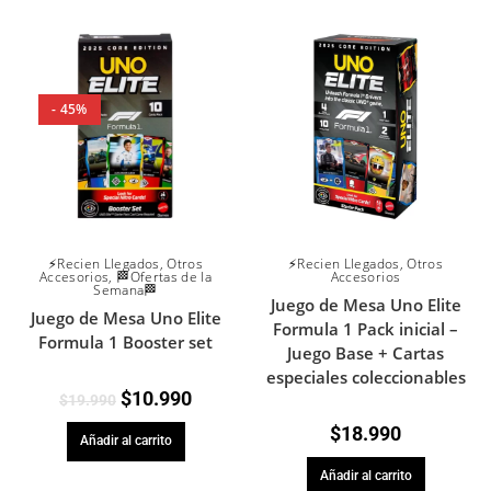
- 45%
⚡Recien Llegados
,
Otros
⚡Recien Llegados
,
Otros
Accesorios
,
🏁Ofertas de la
Accesorios
Semana🏁
Juego de Mesa Uno Elite
Juego de Mesa Uno Elite
Formula 1 Pack inicial –
Formula 1 Booster set
Juego Base + Cartas
especiales coleccionables
$
10.990
$
19.990
$
18.990
Añadir al carrito
Añadir al carrito