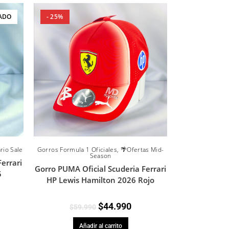
ADO
- 25%
rio Sale
Gorros Formula 1 Oficiales
,
🌴Ofertas Mid-
Season
errari
Gorro PUMA Oficial Scuderia Ferrari
5
HP Lewis Hamilton 2026 Rojo
$
44.990
$
59.990
Añadir al carrito