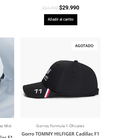
$
29.990
$
34.990
Añadir al carrito
AGOTADO
as Mid-
Gorros Formula 1 Oficiales
Gorro TOMMY HILFIGER Cadillac F1
lac F1