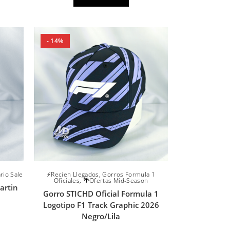
- 14%
rio Sale
⚡Recien Llegados
,
Gorros Formula 1
Oficiales
,
🌴Ofertas Mid-Season
artin
Gorro STICHD Oficial Formula 1
Logotipo F1 Track Graphic 2026
Negro/Lila