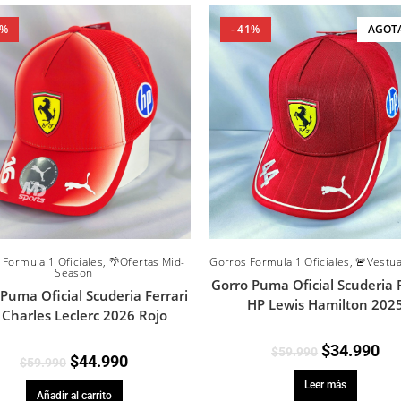
5%
- 41%
AGOT
Gorros Formula 1 Oficiales
,
🚨Vestua
 Formula 1 Oficiales
,
🌴Ofertas Mid-
Season
Gorro Puma Oficial Scuderia F
Puma Oficial Scuderia Ferrari
HP Lewis Hamilton 202
 Charles Leclerc 2026 Rojo
$
34.990
$
59.990
$
44.990
$
59.990
Leer más
Añadir al carrito