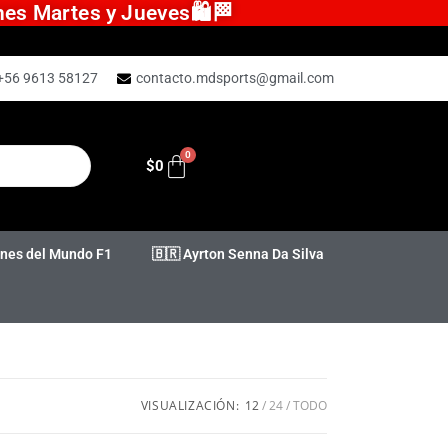
ones Martes y Jueves🛍️🏁
+56 9613 58127
contacto.mdsports@gmail.com
$
0
es del Mundo F1
🇧🇷 Ayrton Senna Da Silva
VISUALIZACIÓN:
12
24
TODO