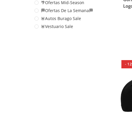
🌴Ofertas Mid-Season
Logo
🏁Ofertas De La Semana🏁
🚨Autos Burago Sale
🚨Vestuario Sale
- 1