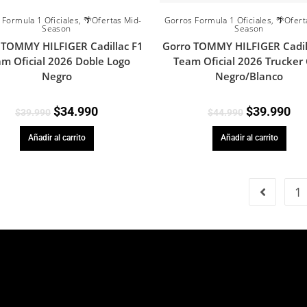
 Formula 1 Oficiales
,
🌴Ofertas Mid-
Gorros Formula 1 Oficiales
,
🌴Ofert
Season
Season
 TOMMY HILFIGER Cadillac F1
Gorro TOMMY HILFIGER Cadil
m Oficial 2026 Doble Logo
Team Oficial 2026 Trucker
Negro
Negro/Blanco
$
34.990
$
39.990
$
39.990
$
44.990
Añadir al carrito
Añadir al carrito
1