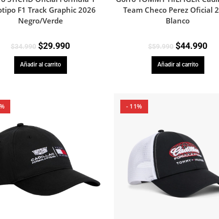
tipo F1 Track Graphic 2026
Team Checo Perez Oficial 
Negro/Verde
Blanco
$
29.990
$
44.990
$
34.990
$
59.990
Añadir al carrito
Añadir al carrito
2%
- 11%