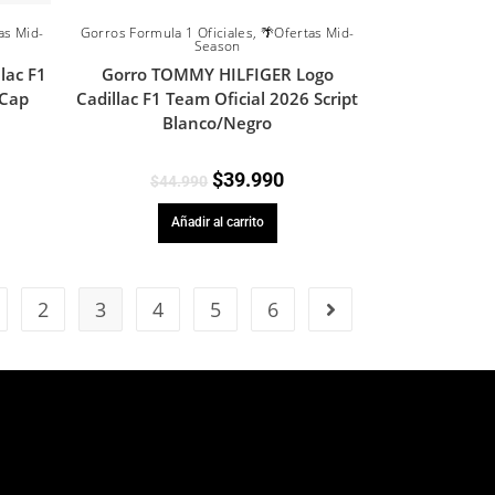
as Mid-
Gorros Formula 1 Oficiales
,
🌴Ofertas Mid-
Season
lac F1
Gorro TOMMY HILFIGER Logo
 Cap
Cadillac F1 Team Oficial 2026 Script
Blanco/Negro
$
39.990
$
44.990
Añadir al carrito
2
3
4
5
6