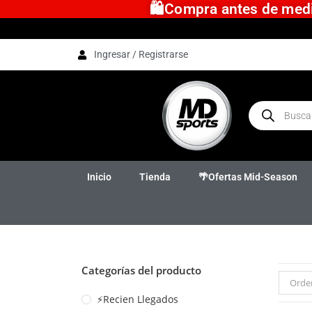
🛍️Compra antes de medio
Ingresar / Registrarse
Inicio
Tienda
🌴Ofertas Mid-Season
Categorías del producto
Orde
⚡Recien Llegados