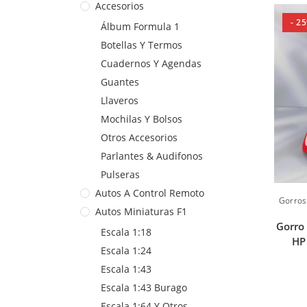
Accesorios
- 2
Álbum Formula 1
Botellas Y Termos
Cuadernos Y Agendas
Guantes
Llaveros
Mochilas Y Bolsos
Otros Accesorios
Parlantes & Audifonos
Pulseras
Autos A Control Remoto
Gorros
Autos Miniaturas F1
Gorro 
Escala 1:18
HP
Escala 1:24
Escala 1:43
Escala 1:43 Burago
Escala 1:64 Y Otros