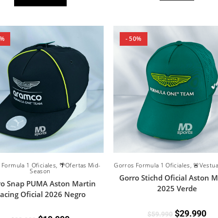
3%
- 50%
 Formula 1 Oficiales
,
🌴Ofertas Mid-
Gorros Formula 1 Oficiales
,
🚨Vestua
Season
Gorro Stichd Oficial Aston M
ro Snap PUMA Aston Martin
2025 Verde
acing Oficial 2026 Negro
$
29.990
$
59.990