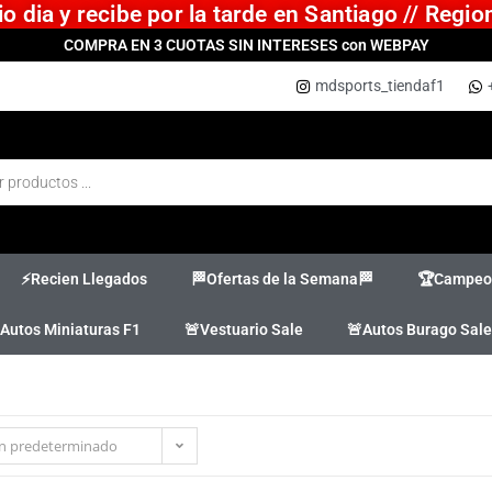
 dia y recibe por la tarde en Santiago // Regi
COMPRA EN 3 CUOTAS SIN INTERESES con WEBPAY
mdsports_tiendaf1
⚡Recien Llegados
🏁Ofertas de la Semana🏁
🏆Campeon
Autos Miniaturas F1
🚨Vestuario Sale
🚨Autos Burago Sale
n predeterminado