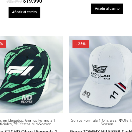
$
19.990
$
22.990
Añadir al carrito
Añadir al carrito
4%
- 25%
cien Llegados
,
Gorros Formula 1
Gorros Formula 1 Oficiales
,
🌴Ofert
ficiales
,
🌴Ofertas Mid-Season
Season
o STICHD Oficial Formula 1
Gorro TOMMY HILFIGER Cadil